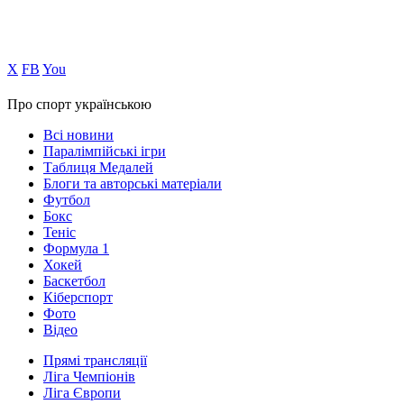
Х
FB
You
Про спорт українською
Всі новини
Паралімпійські ігри
Таблиця Медалей
Блоги та авторські матеріали
Футбол
Бокс
Теніс
Формула 1
Хокей
Баскетбол
Кіберспорт
Фото
Відео
Прямі трансляції
Ліга Чемпіонів
Ліга Європи