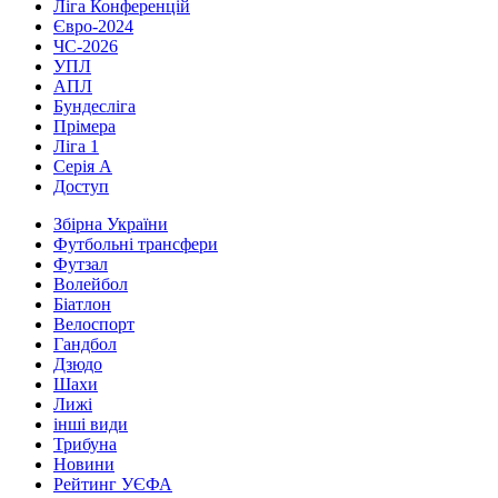
Ліга Конференцій
Євро-2024
ЧС-2026
УПЛ
АПЛ
Бундесліга
Прімера
Ліга 1
Серія А
Доступ
Збірна України
Футбольні трансфери
Футзал
Волейбол
Біатлон
Велоспорт
Гандбол
Дзюдо
Шахи
Лижі
інші види
Трибуна
Новини
Рейтинг УЄФА