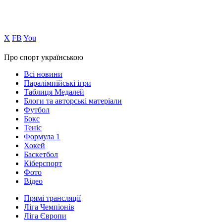
Х
FB
You
Про спорт українською
Всі новини
Паралімпійські ігри
Таблиця Медалей
Блоги та авторські матеріали
Футбол
Бокс
Теніс
Формула 1
Хокей
Баскетбол
Кіберспорт
Фото
Відео
Прямі трансляції
Ліга Чемпіонів
Ліга Європи