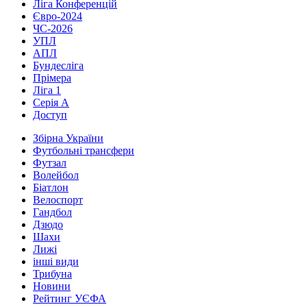
Ліга Конференцій
Євро-2024
ЧС-2026
УПЛ
АПЛ
Бундесліга
Прімера
Ліга 1
Серія А
Доступ
Збірна України
Футбольні трансфери
Футзал
Волейбол
Біатлон
Велоспорт
Гандбол
Дзюдо
Шахи
Лижі
інші види
Трибуна
Новини
Рейтинг УЄФА