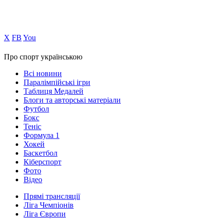
Х
FB
You
Про спорт українською
Всі новини
Паралімпійські ігри
Таблиця Медалей
Блоги та авторські матеріали
Футбол
Бокс
Теніс
Формула 1
Хокей
Баскетбол
Кіберспорт
Фото
Відео
Прямі трансляції
Ліга Чемпіонів
Ліга Європи