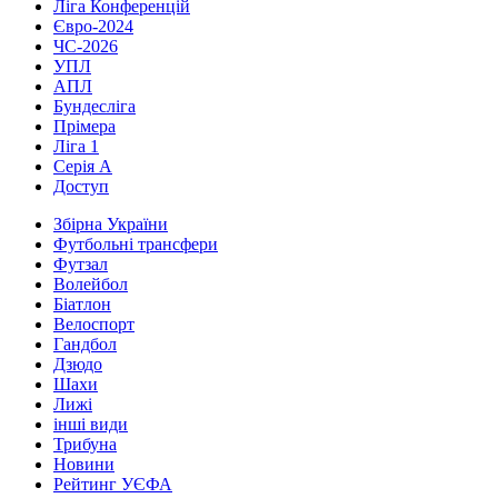
Ліга Конференцій
Євро-2024
ЧС-2026
УПЛ
АПЛ
Бундесліга
Прімера
Ліга 1
Серія А
Доступ
Збірна України
Футбольні трансфери
Футзал
Волейбол
Біатлон
Велоспорт
Гандбол
Дзюдо
Шахи
Лижі
інші види
Трибуна
Новини
Рейтинг УЄФА