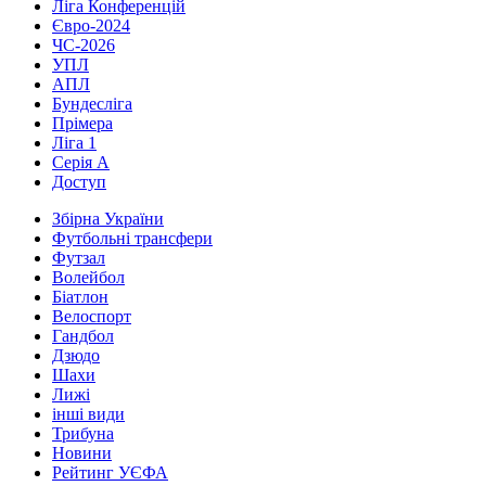
Ліга Конференцій
Євро-2024
ЧС-2026
УПЛ
АПЛ
Бундесліга
Прімера
Ліга 1
Серія А
Доступ
Збірна України
Футбольні трансфери
Футзал
Волейбол
Біатлон
Велоспорт
Гандбол
Дзюдо
Шахи
Лижі
інші види
Трибуна
Новини
Рейтинг УЄФА