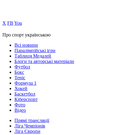
Х
FB
You
Про спорт українською
Всі новини
Паралімпійські ігри
Таблиця Медалей
Блоги та авторські матеріали
Футбол
Бокс
Теніс
Формула 1
Хокей
Баскетбол
Кіберспорт
Фото
Відео
Прямі трансляції
Ліга Чемпіонів
Ліга Європи