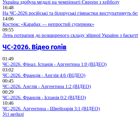
Україна здобула медалі на чемпіонаті Європи з хейболу
16:48
На ЧС-2026 російські та білоруські гімнастки виступатимуть бе
14:06
Костюк: «Карабах — непростий суперник»
09:55
Лень потрапив до розширеного складу збірної України з баскет
ЧС-2026. Відео голів
01:49
ЧС-2026. Фінал. Іспанія - Аргентина 1:0 (ВІДЕО)
03:02
ЧС-2026. Франція - Англія 4:6 (ВІДЕО)
00:45
ЧС-2026. Англія - Аргентина 1:2 (ВІДЕО)
00:29
ЧС-2026. Франція - Іспанія 0:2 (ВІДЕО)
10:46
ЧС-2026. Аргентина - Швейцарія 3:1 (ВІДЕО)
Усі медалі