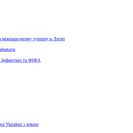
а міжнародному турніру в Литві
забивати
 Інфантіно та ФІФА
ої України з хокею