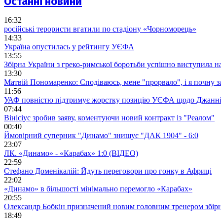
Останні новини
16:32
російські терористи вгатили по стадіону «Чорноморець»
14:33
Україна опустилась у рейтингу УЄФА
13:55
Збірна України з греко-римської боротьби успішно виступила н
13:30
Матвій Пономаренко: Сподіваюсь, мене "прорвало", і я почну 
11:56
УАФ повністю підтримує жорстку позицію УЄФА щодо Джанні
07:44
Вінісіус зробив заяву, коментуючи новий контракт із "Реалом"
00:40
Ймовірний суперник "Динамо" знищує "ДАК 1904" - 6:0
23:07
ЛК. «Динамо» - «Карабах» 1:0 (ВІДЕО)
22:59
Стефано Доменікалій: Йдуть переговори про гонку в Африці
22:02
«Динамо» в більшості мінімально перемогло «Карабах»
20:55
Олександр Бобкін призначений новим головним тренером збірн
18:49