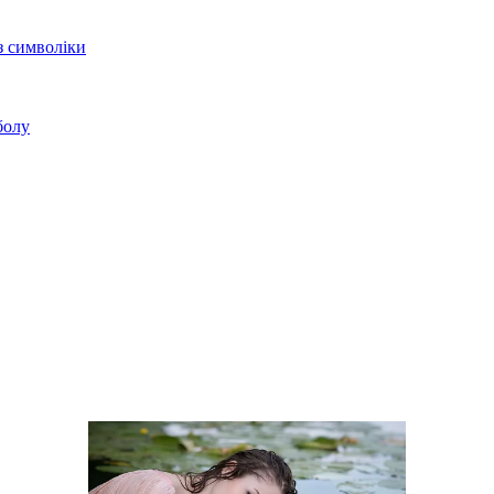
з символіки
болу