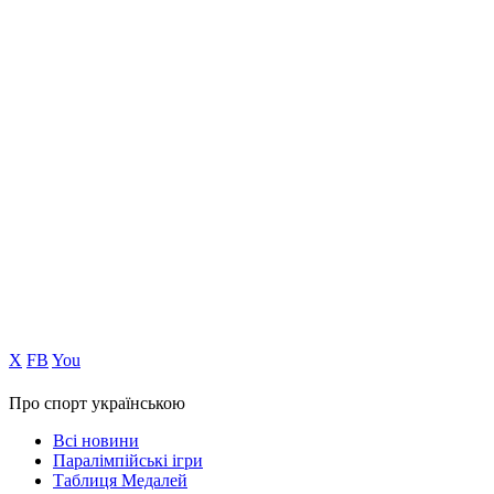
Х
FB
You
Про спорт українською
Всі новини
Паралімпійські ігри
Таблиця Медалей