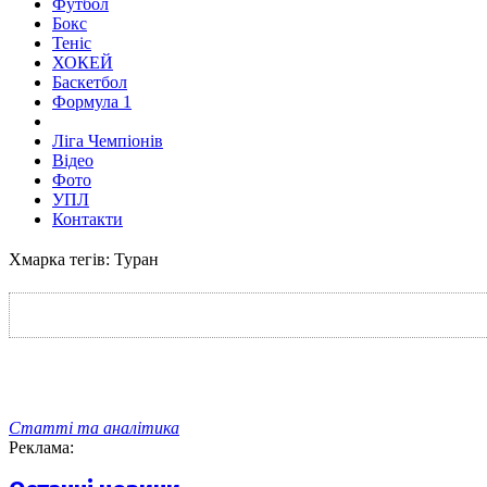
Футбол
Бокс
Теніс
ХОКЕЙ
Баскетбол
Формула 1
Ліга Чемпіонів
Відео
Фото
УПЛ
Контакти
Хмарка тегів: Туран
Статті та аналітика
Реклама: