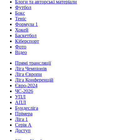
Блоги та авторські матеріали
Футбол
Бокс
Теніс
Формула 1
Хокей
Баскетбол
Кіберспорт
Фото
Відео
Прямі трансляції
Ліга Чемпіонів
Ліга Європи
Ліга Конференцій
Євро-2024
ЧС-2026
УПЛ
АПЛ
Бундесліга
Прімера
Ліга 1
Серія А
Доступ