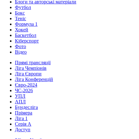
Блоги та авторські матеріали
Футбол
Бокс
Теніс
Формула 1
Хокей
Баскетбол
Кіберспорт
Фото
Відео
Прямі трансляції
Ліга Чемпіонів
Ліга Європи
Ліга Конференцій
Євро-2024
ЧС-2026
УПЛ
АПЛ
Бундесліга
Прімера
Ліга 1
Серія А
Доступ