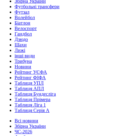
Збірна України
Футбольні трансфери
Футзал
Волейбол
Біатлон
Велоспорт
Гандбол
Дзюдо
Шахи
Лижі
інші види
Трибуна
Новини
Рейтинг УЄФА
Рейтинг ФІФА
Таблиця УПЛ
Таблиця АПЛ
Таблиця Бундесліга
Таблиця Прімера
Таблиця Ліга 1
Таблиця Серія А
Всі новини
Збірна України
ЧС-2026