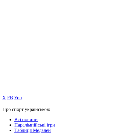
Х
FB
You
Про спорт українською
Всі новини
Паралімпійські ігри
Таблиця Медалей