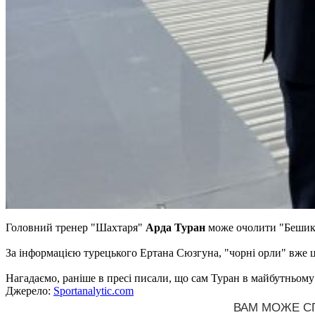
Головний тренер "Шахтаря"
Арда Туран
може очолити "Бешик
За інформацією турецького Ертана Сюзгуна, "чорні орли" вже ць
Нагадаємо, раніше в пресі писали, що сам Туран в майбутньому
Джерело:
Sportanalytic.com