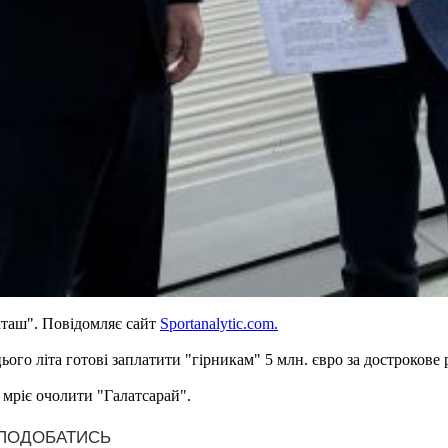
таш". Повідомляє сайт
Sportanalytic.com.
ого літа готові заплатити "гірникам" 5 млн. євро за дострокове 
 мріє очолити "Галатсарай".