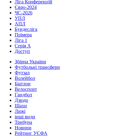
Ліга Конференцій
Євро-2024
ЧС-2026
УПЛ
АПЛ
Бундесліга
Прімера
Ліга 1
Серія А
Доступ
Збірна України
Футбольні трансфери
Футзал
Волейбол
Біатлон
Велоспорт
Гандбол
Дзюдо
Шахи
Лижі
інші види
Трибуна
Новини
Рейтинг УЄФА