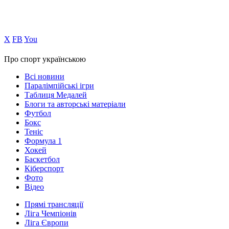
Х
FB
You
Про спорт українською
Всі новини
Паралімпійські ігри
Таблиця Медалей
Блоги та авторські матеріали
Футбол
Бокс
Теніс
Формула 1
Хокей
Баскетбол
Кіберспорт
Фото
Відео
Прямі трансляції
Ліга Чемпіонів
Ліга Європи