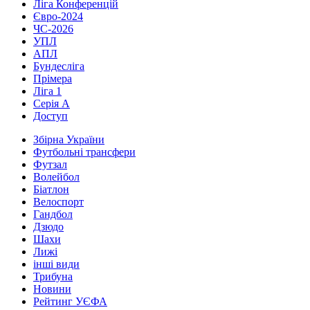
Ліга Конференцій
Євро-2024
ЧС-2026
УПЛ
АПЛ
Бундесліга
Прімера
Ліга 1
Серія А
Доступ
Збірна України
Футбольні трансфери
Футзал
Волейбол
Біатлон
Велоспорт
Гандбол
Дзюдо
Шахи
Лижі
інші види
Трибуна
Новини
Рейтинг УЄФА