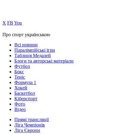
Х
FB
You
Про спорт українською
Всі новини
Паралімпійські ігри
Таблиця Медалей
Блоги та авторські матеріали
Футбол
Бокс
Теніс
Формула 1
Хокей
Баскетбол
Кіберспорт
Фото
Відео
Прямі трансляції
Ліга Чемпіонів
Ліга Європи