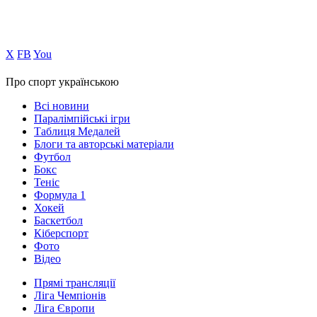
Х
FB
You
Про спорт українською
Всі новини
Паралімпійські ігри
Таблиця Медалей
Блоги та авторські матеріали
Футбол
Бокс
Теніс
Формула 1
Хокей
Баскетбол
Кіберспорт
Фото
Відео
Прямі трансляції
Ліга Чемпіонів
Ліга Європи