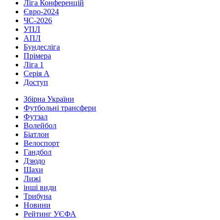
Ліга Конференцій
Євро-2024
ЧС-2026
УПЛ
АПЛ
Бундесліга
Прімера
Ліга 1
Серія А
Доступ
Збірна України
Футбольні трансфери
Футзал
Волейбол
Біатлон
Велоспорт
Гандбол
Дзюдо
Шахи
Лижі
інші види
Трибуна
Новини
Рейтинг УЄФА