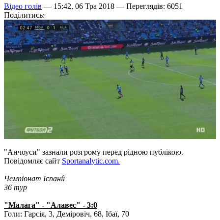
Відео голів
— 15:42, 06 Тра 2018 —
Переглядів: 6051
Поділитись:
"Анчоуси" зазнали розгрому перед рідною публікою.
Повідомляє сайт
Sportanalytic.com.
Чемпіонат Іспанії
36 тур
"Малага" - "Алавес" - 3:0
Голи: Гарсія, 3, Деміровіч, 68, Ібаї, 70