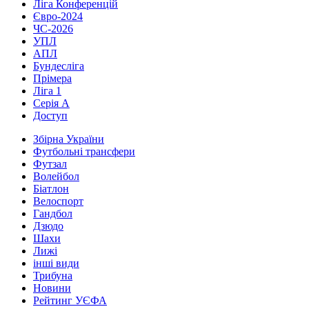
Ліга Конференцій
Євро-2024
ЧС-2026
УПЛ
АПЛ
Бундесліга
Прімера
Ліга 1
Серія А
Доступ
Збірна України
Футбольні трансфери
Футзал
Волейбол
Біатлон
Велоспорт
Гандбол
Дзюдо
Шахи
Лижі
інші види
Трибуна
Новини
Рейтинг УЄФА