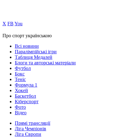
Х
FB
You
Про спорт українською
Всі новини
Паралімпійські ігри
Таблиця Медалей
Блоги та авторські матеріали
Футбол
Бокс
Теніс
Формула 1
Хокей
Баскетбол
Кіберспорт
Фото
Відео
Прямі трансляції
Ліга Чемпіонів
Ліга Європи