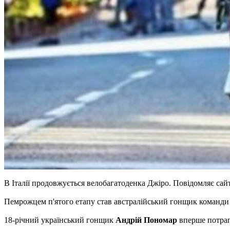
В Італії продовжується велобагатоденка Джіро. Повідомляє сай
Пемрожцем п'ятого етапу став австралійський гонщик команди 
18-річний український гонщик
Андрій Пономар
вперше потрап