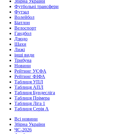
Збірна України
Футбольні трансфери
Футзал
Волейбол
Біатлон
Велоспорт
Гандбол
Дзюдо
Шахи
Лижі
інші види
Трибуна
Новини
Рейтинг УЄФА
Рейтинг ФІФА
Таблиця УПЛ
Таблиця АПЛ
Таблиця Бундесліга
Таблиця Прімера
Таблиця Ліга 1
Таблиця Серія А
Всі новини
Збірна України
ЧС-2026