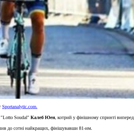
т
Sportanalytic.com.
"Lotto Soudal"
Калеб Юен
, котрий у фінішному спринті виперед
ив до сотні найкращих, фінішувавши 81-им.