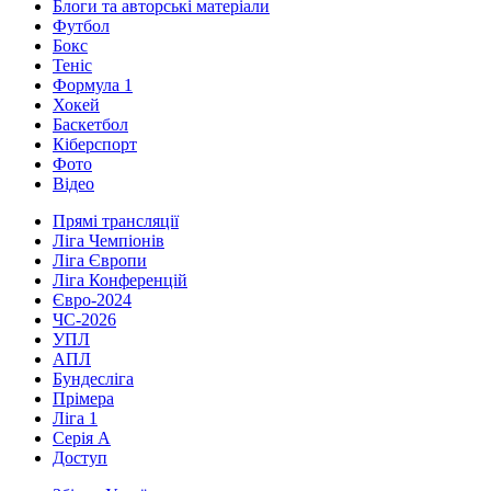
Блоги та авторські матеріали
Футбол
Бокс
Теніс
Формула 1
Хокей
Баскетбол
Кіберспорт
Фото
Відео
Прямі трансляції
Ліга Чемпіонів
Ліга Європи
Ліга Конференцій
Євро-2024
ЧС-2026
УПЛ
АПЛ
Бундесліга
Прімера
Ліга 1
Серія А
Доступ