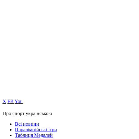
Х
FB
You
Про спорт українською
Всі новини
Паралімпійські ігри
Таблиця Медалей