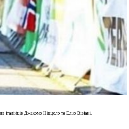
ив італійців Джакомо Ніццоло та Елію Вівіані.