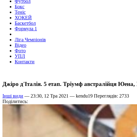
Футбол
Бокс
Теніс
ХОКЕЙ
Баскетбол
Формула 1
Ліга Чемпіонів
Відео
Фото
УПЛ
Контакти
Джіро д'Італія. 5 етап. Тріумф австралійця Юена,
Інші види
— 23:30, 12 Тра 2021 —
kendu19
Переглядів: 2733
Поділитись: