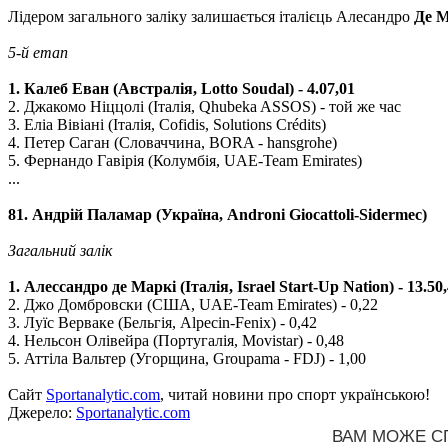
Лідером загального заліку залишається італієць Алесандро
Де М
5-й етап
1. Калеб Еван (Австралія, Lotto Soudal) - 4.07,01
2. Джакомо Ніццолі (Італія, Qhubeka ASSOS) - той же час
3. Еліа Вівіані (Італія, Cofidis, Solutions Crédits)
4. Петер Саган (Словаччина, BORA - hansgrohe)
5. Фернандо Гавірія (Колумбія, UAE-Team Emirates)
...
81. Андрій Паламар (Україна, Androni Giocattoli-Sidermec)
Загальний залік
1. Алессандро де Маркі (Італія, Israel Start-Up Nation) - 13.50
2. Джо Домбровски (США, UAE-Team Emirates) - 0,22
3. Луїс Верваке (Бельгія, Alpecin-Fenix) - 0,42
4. Нельсон Олівейра (Португалія, Movistar) - 0,48
5. Аттіла Вальтер (Угорщина, Groupama - FDJ) - 1,00
Сайт
Sportanalytic.com
, читай новини про спорт українською!
Джерело:
Sportanalytic.com