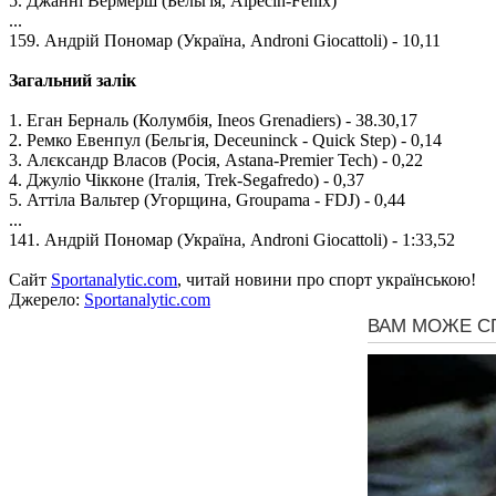
5. Джанні Вермерш (Бельгія, Alpecin-Fenix)
...
159. Андрій Пономар (Україна, Androni Giocattoli) - 10,11
Загальний залік
1. Еган Берналь (Колумбія, Ineos Grenadiers) - 38.30,17
2. Ремко Евенпул (Бельгія, Deceuninck - Quick Step) - 0,14
3. Алєксандр Власов (Росія, Astana-Premier Tech) - 0,22
4. Джуліо Чікконе (Італія, Trek-Segafredo) - 0,37
5. Аттіла Вальтер (Угорщина, Groupama - FDJ) - 0,44
...
141. Андрій Пономар (Україна, Androni Giocattoli) - 1:33,52
Сайт
Sportanalytic.com
, читай новини про спорт українською!
Джерело:
Sportanalytic.com