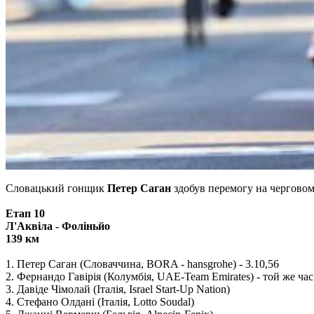
Словацький гонщик
Петер Саган
здобув перемогу на черговом
Етап 10
Л'Аквіла - Фоліньйо
139 км
1. Петер Саган (Словаччина, BORA - hansgrohe) - 3.10,56
2. Фернандо Гавірія (Колумбія, UAE-Team Emirates) - той же час
3. Давіде Чімолай (Італія, Israel Start-Up Nation)
4. Стефано Олдані (Італія, Lotto Soudal)