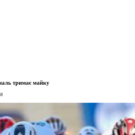
рналь тримає майку
88