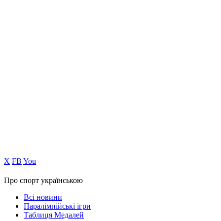
Х
FB
You
Про спорт українською
Всі новини
Паралімпійські ігри
Таблиця Медалей