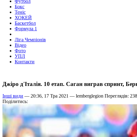
Футбол
Бокс
Теніс
ХОКЕЙ
Баскетбол
Формула 1
Ліга Чемпіонів
Відео
Фото
УПЛ
Контакти
Джіро д'Італія. 10 етап. Саган виграв спринт, Бе
Інші види
— 20:36, 17 Тра 2021 —
lemberglegion
Переглядів: 23
Поділитись: