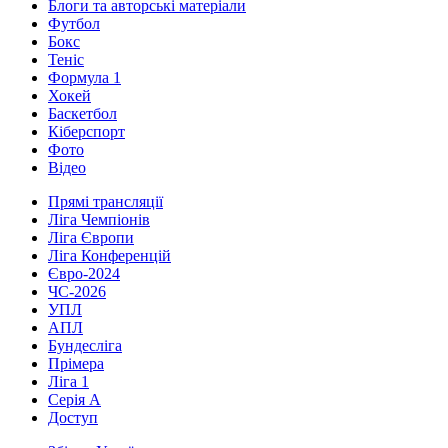
Блоги та авторські матеріали
Футбол
Бокс
Теніс
Формула 1
Хокей
Баскетбол
Кіберспорт
Фото
Відео
Прямі трансляції
Ліга Чемпіонів
Ліга Європи
Ліга Конференцій
Євро-2024
ЧС-2026
УПЛ
АПЛ
Бундесліга
Прімера
Ліга 1
Серія А
Доступ