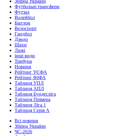
Збірна України
Футбольні трансфери
Футзал
Волейбол
Біатлон
Велоспорт
Гандбол
Дзюдо
Шахи
Лижі
інші види
Трибуна
Новини
Рейтинг УЄФА
Рейтинг ФІФА
Таблиця УПЛ
Таблиця АПЛ
Таблиця Бундесліга
Таблиця Прімера
Таблиця Ліга 1
Таблиця Серія А
Всі новини
Збірна України
ЧС-2026