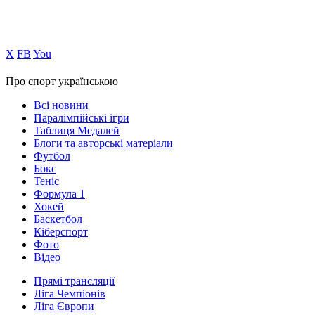
Х
FB
You
Про спорт українською
Всі новини
Паралімпійські ігри
Таблиця Медалей
Блоги та авторські матеріали
Футбол
Бокс
Теніс
Формула 1
Хокей
Баскетбол
Кіберспорт
Фото
Відео
Прямі трансляції
Ліга Чемпіонів
Ліга Європи