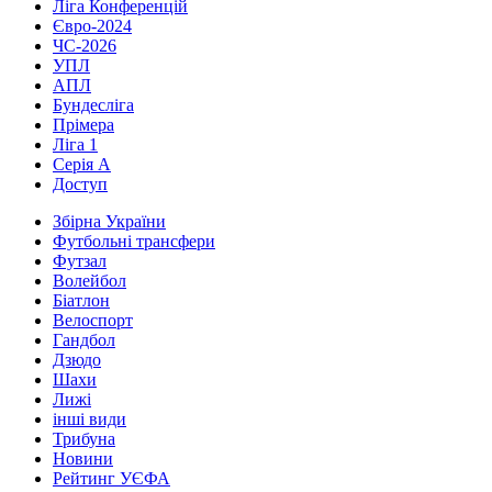
Ліга Конференцій
Євро-2024
ЧС-2026
УПЛ
АПЛ
Бундесліга
Прімера
Ліга 1
Серія А
Доступ
Збірна України
Футбольні трансфери
Футзал
Волейбол
Біатлон
Велоспорт
Гандбол
Дзюдо
Шахи
Лижі
інші види
Трибуна
Новини
Рейтинг УЄФА