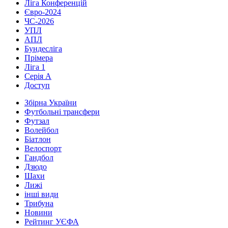
Ліга Конференцій
Євро-2024
ЧС-2026
УПЛ
АПЛ
Бундесліга
Прімера
Ліга 1
Серія А
Доступ
Збірна України
Футбольні трансфери
Футзал
Волейбол
Біатлон
Велоспорт
Гандбол
Дзюдо
Шахи
Лижі
інші види
Трибуна
Новини
Рейтинг УЄФА