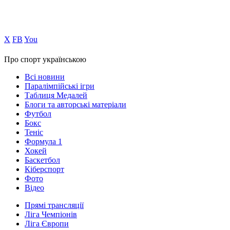
Х
FB
You
Про спорт українською
Всі новини
Паралімпійські ігри
Таблиця Медалей
Блоги та авторські матеріали
Футбол
Бокс
Теніс
Формула 1
Хокей
Баскетбол
Кіберспорт
Фото
Відео
Прямі трансляції
Ліга Чемпіонів
Ліга Європи