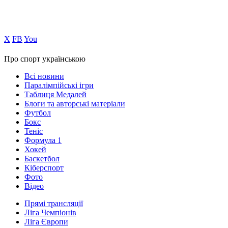
Х
FB
You
Про спорт українською
Всі новини
Паралімпійські ігри
Таблиця Медалей
Блоги та авторські матеріали
Футбол
Бокс
Теніс
Формула 1
Хокей
Баскетбол
Кіберспорт
Фото
Відео
Прямі трансляції
Ліга Чемпіонів
Ліга Європи