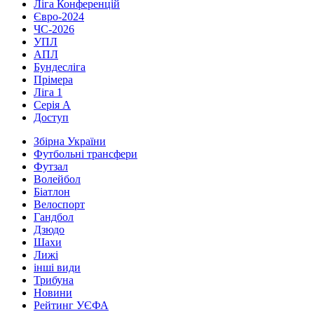
Ліга Конференцій
Євро-2024
ЧС-2026
УПЛ
АПЛ
Бундесліга
Прімера
Ліга 1
Серія А
Доступ
Збірна України
Футбольні трансфери
Футзал
Волейбол
Біатлон
Велоспорт
Гандбол
Дзюдо
Шахи
Лижі
інші види
Трибуна
Новини
Рейтинг УЄФА