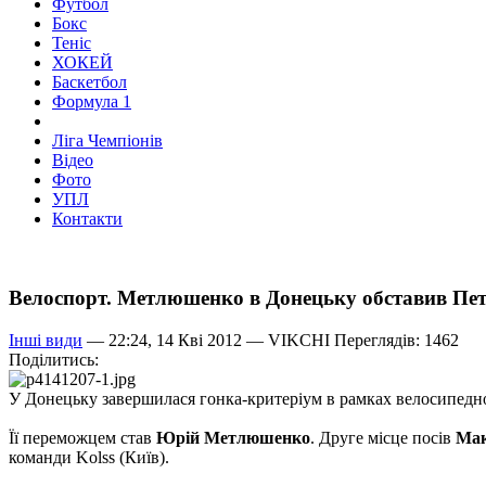
Футбол
Бокс
Теніс
ХОКЕЙ
Баскетбол
Формула 1
Ліга Чемпіонів
Відео
Фото
УПЛ
Контакти
Велоспорт. Метлюшенко в Донецьку обставив Пет
Інші види
— 22:24, 14 Кві 2012 —
VIKCHI
Переглядів: 1462
Поділитись:
У Донецьку завершилася гонка-критеріум в рамках велосипедно
Її переможцем став
Юрій Метлюшенко
. Друге місце посів
Мак
команди Kolss (Київ).