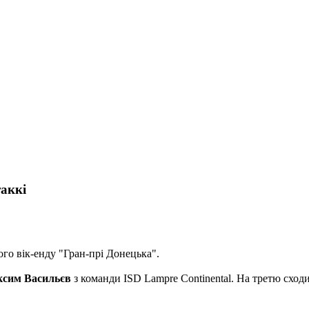
аккі
го вік-енду "Гран-прі Донецька".
сим Васильєв
з команди ISD Lampre Continental. На третю сход