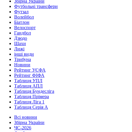
Збірна України
Футбольні трансфери
Футзал
Волейбол
Біатлон
Велоспорт
Гандбол
Дзюдо
Шахи
Лижі
інші види
Трибуна
Новини
Рейтинг УЄФА
Рейтинг ФІФА
Таблиця УПЛ
Таблиця АПЛ
Таблиця Бундесліга
Таблиця Прімера
Таблиця Ліга 1
Таблиця Серія А
Всі новини
Збірна України
ЧС-2026