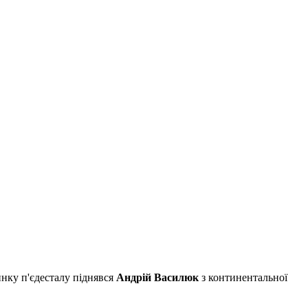
инку п'єдесталу піднявся
Андрій Василюк
з континентальної