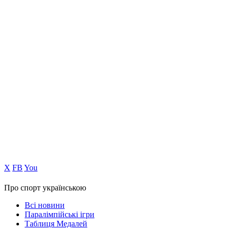
Х
FB
You
Про спорт українською
Всі новини
Паралімпійські ігри
Таблиця Медалей