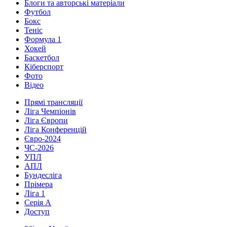
Блоги та авторські матеріали
Футбол
Бокс
Теніс
Формула 1
Хокей
Баскетбол
Кіберспорт
Фото
Відео
Прямі трансляції
Ліга Чемпіонів
Ліга Європи
Ліга Конференцій
Євро-2024
ЧС-2026
УПЛ
АПЛ
Бундесліга
Прімера
Ліга 1
Серія А
Доступ