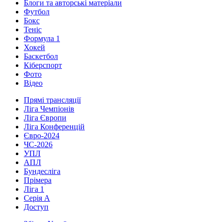
Блоги та авторські матеріали
Футбол
Бокс
Теніс
Формула 1
Хокей
Баскетбол
Кіберспорт
Фото
Відео
Прямі трансляції
Ліга Чемпіонів
Ліга Європи
Ліга Конференцій
Євро-2024
ЧС-2026
УПЛ
АПЛ
Бундесліга
Прімера
Ліга 1
Серія А
Доступ