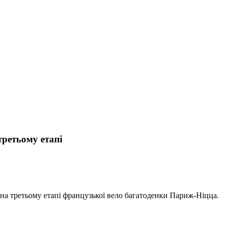
третьому етапі
а третьому етапі французької вело багатоденки Париж-Ніцца.