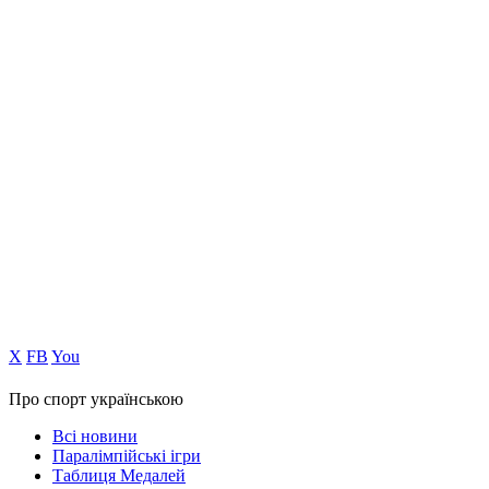
Х
FB
You
Про спорт українською
Всі новини
Паралімпійські ігри
Таблиця Медалей