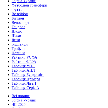
Збірна України
Футбольні трансфери
Футзал
Волейбол
Біатлон
Велоспорт
Гандбол
Дзюдо
Шахи
Лижі
інші види
Трибуна
Новини
Рейтинг УЄФА
Рейтинг ФІФА
Таблиця УПЛ
Таблиця АПЛ
Таблиця Бундесліга
Таблиця Прімера
Таблиця Ліга 1
Таблиця Серія А
Всі новини
Збірна України
ЧС-2026