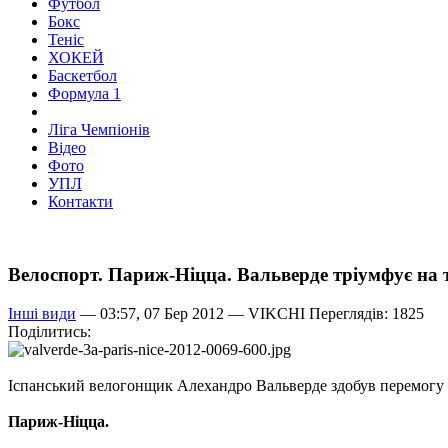
Футбол
Бокс
Теніс
ХОКЕЙ
Баскетбол
Формула 1
Ліга Чемпіонів
Відео
Фото
УПЛ
Контакти
Велоспорт. Париж-Ніцца. Вальверде тріумфує на 
Інші види
— 03:57, 07 Бер 2012 —
VIKCHI
Переглядів: 1825
Поділитись:
Іспанський велогонщик Алехандро Вальверде здобув перемогу н
Париж-Ніцца.