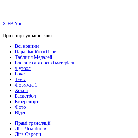
Х
FB
You
Про спорт українською
Всі новини
Паралімпійські ігри
Таблиця Медалей
Блоги та авторські матеріали
Футбол
Бокс
Теніс
Формула 1
Хокей
Баскетбол
Кіберспорт
Фото
Відео
Прямі трансляції
Ліга Чемпіонів
Ліга Європи