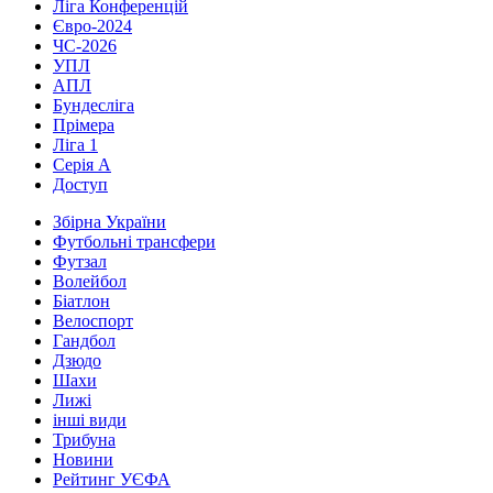
Ліга Конференцій
Євро-2024
ЧС-2026
УПЛ
АПЛ
Бундесліга
Прімера
Ліга 1
Серія А
Доступ
Збірна України
Футбольні трансфери
Футзал
Волейбол
Біатлон
Велоспорт
Гандбол
Дзюдо
Шахи
Лижі
інші види
Трибуна
Новини
Рейтинг УЄФА