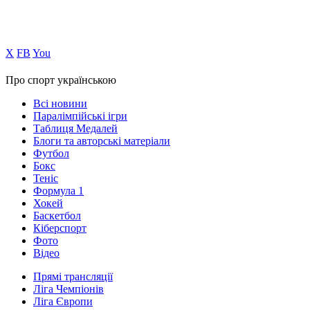
Х
FB
You
Про спорт українською
Всі новини
Паралімпійські ігри
Таблиця Медалей
Блоги та авторські матеріали
Футбол
Бокс
Теніс
Формула 1
Хокей
Баскетбол
Кіберспорт
Фото
Відео
Прямі трансляції
Ліга Чемпіонів
Ліга Європи