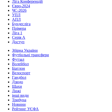
Ліга Конференцій
Євро-2024
ЧС-2026
УПЛ
АПЛ
Бундесліга
Прімера
Ліга 1
Серія А
Доступ
Збірна України
Футбольні трансфери
Футзал
Волейбол
Біатлон
Велоспорт
Гандбол
Дзюдо
Шахи
Лижі
інші види
Трибуна
Новини
Рейтинг УЄФА