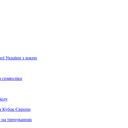
ої України з хокею
з символіки
болу
на Кубок Європи
и на тренуваннях