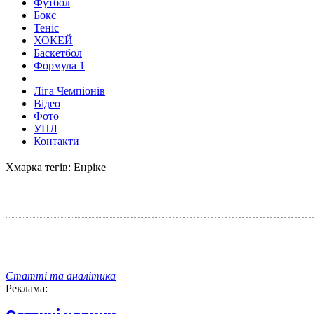
Футбол
Бокс
Теніс
ХОКЕЙ
Баскетбол
Формула 1
Ліга Чемпіонів
Відео
Фото
УПЛ
Контакти
Хмарка тегів: Енріке
Статті та аналітика
Реклама: