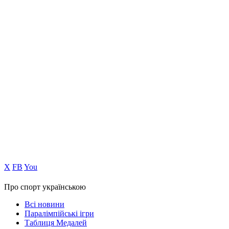
Х
FB
You
Про спорт українською
Всі новини
Паралімпійські ігри
Таблиця Медалей