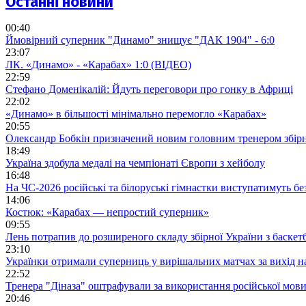
Останні новини
00:40
Ймовірний суперник "Динамо" знищує "ДАК 1904" - 6:0
23:07
ЛК. «Динамо» - «Карабах» 1:0 (ВІДЕО)
22:59
Стефано Доменікалій: Йдуть переговори про гонку в Африці
22:02
«Динамо» в більшості мінімально перемогло «Карабах»
20:55
Олександр Бобкін призначений новим головним тренером збірн
18:49
Україна здобула медалі на чемпіонаті Європи з хейболу
16:48
На ЧС-2026 російські та білоруські гімнастки виступатимуть бе
14:06
Костюк: «Карабах — непростий суперник»
09:55
Лень потрапив до розширеного складу збірної України з баскет
23:10
Українки отримали суперниць у вирішальних матчах за вихід 
22:52
Тренера "Діназа" оштрафували за використання російської мов
20:46