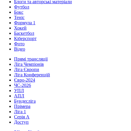
Блоги та авторські матеріали
Футбол
Бокс
Теніс
Формула 1
Хокей
Баскетбол
Кіберспорт
Фото
Відео
Прямі трансляції
Ліга Чемпіонів
Ліга Європи
Ліга Конференцій
Євро-2024
ЧС-2026
УПЛ
АПЛ
Бундесліга
Прімера
Ліга 1
Серія А
Доступ