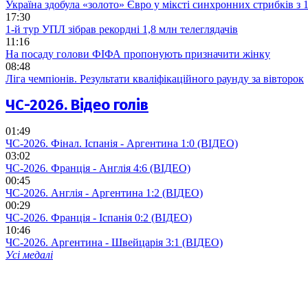
Україна здобула «золото» Євро у міксті синхронних стрибків з
17:30
1-й тур УПЛ зібрав рекордні 1,8 млн телеглядачів
11:16
На посаду голови ФІФА пропонують призначити жінку
08:48
Ліга чемпіонів. Результати кваліфікаційного раунду за вівторок
ЧС-2026. Відео голів
01:49
ЧС-2026. Фінал. Іспанія - Аргентина 1:0 (ВІДЕО)
03:02
ЧС-2026. Франція - Англія 4:6 (ВІДЕО)
00:45
ЧС-2026. Англія - Аргентина 1:2 (ВІДЕО)
00:29
ЧС-2026. Франція - Іспанія 0:2 (ВІДЕО)
10:46
ЧС-2026. Аргентина - Швейцарія 3:1 (ВІДЕО)
Усі медалі