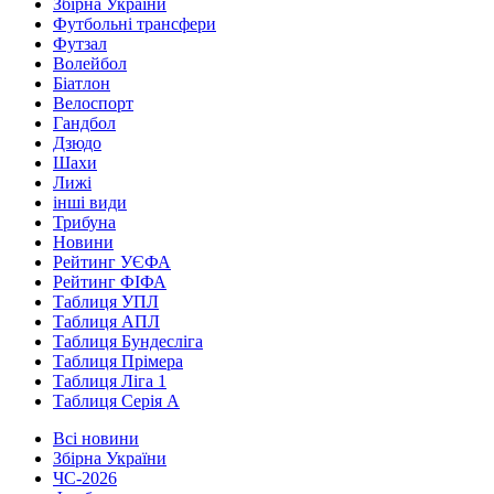
Збірна України
Футбольні трансфери
Футзал
Волейбол
Біатлон
Велоспорт
Гандбол
Дзюдо
Шахи
Лижі
інші види
Трибуна
Новини
Рейтинг УЄФА
Рейтинг ФІФА
Таблиця УПЛ
Таблиця АПЛ
Таблиця Бундесліга
Таблиця Прімера
Таблиця Ліга 1
Таблиця Серія А
Всі новини
Збірна України
ЧС-2026