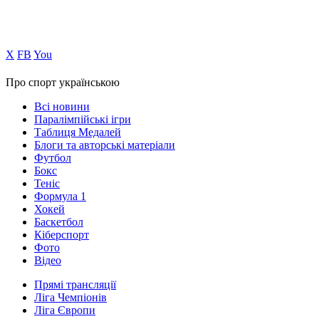
Х
FB
You
Про спорт українською
Всі новини
Паралімпійські ігри
Таблиця Медалей
Блоги та авторські матеріали
Футбол
Бокс
Теніс
Формула 1
Хокей
Баскетбол
Кіберспорт
Фото
Відео
Прямі трансляції
Ліга Чемпіонів
Ліга Європи