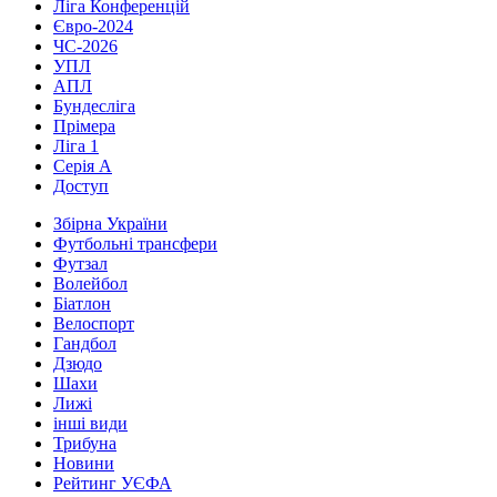
Ліга Конференцій
Євро-2024
ЧС-2026
УПЛ
АПЛ
Бундесліга
Прімера
Ліга 1
Серія А
Доступ
Збірна України
Футбольні трансфери
Футзал
Волейбол
Біатлон
Велоспорт
Гандбол
Дзюдо
Шахи
Лижі
інші види
Трибуна
Новини
Рейтинг УЄФА