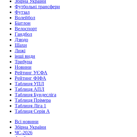
Збірна України
Футбольні трансфери
Футзал
Волейбол
Біатлон
Велоспорт
Гандбол
Дзюдо
Шахи
Лижі
інші види
Трибуна
Новини
Рейтинг УЄФА
Рейтинг ФІФА
Таблиця УПЛ
Таблиця АПЛ
Таблиця Бундесліга
Таблиця Прімера
Таблиця Ліга 1
Таблиця Серія А
Всі новини
Збірна України
ЧС-2026