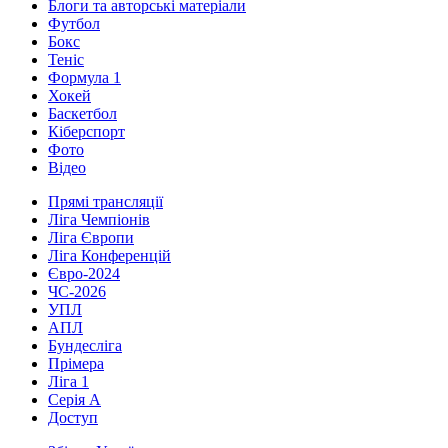
Блоги та авторські матеріали
Футбол
Бокс
Теніс
Формула 1
Хокей
Баскетбол
Кіберспорт
Фото
Відео
Прямі трансляції
Ліга Чемпіонів
Ліга Європи
Ліга Конференцій
Євро-2024
ЧС-2026
УПЛ
АПЛ
Бундесліга
Прімера
Ліга 1
Серія А
Доступ