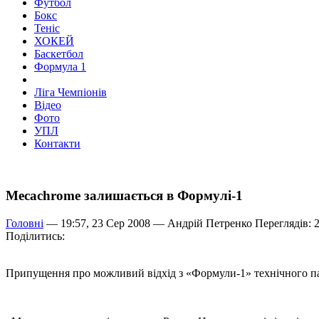
Футбол
Бокс
Теніс
ХОКЕЙ
Баскетбол
Формула 1
Ліга Чемпіонів
Відео
Фото
УПЛ
Контакти
Mecachrome залишається в Формулі-1
Головні
— 19:57, 23 Сер 2008 —
Андрій Петренко
Переглядів: 
Поділитись:
Припущення про можливий відхід з «Формули-1» технічного па