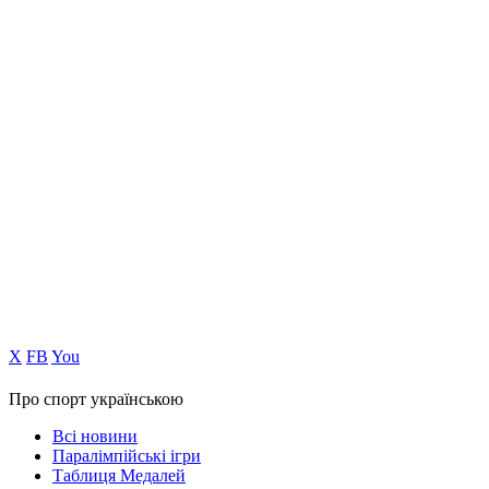
Х
FB
You
Про спорт українською
Всі новини
Паралімпійські ігри
Таблиця Медалей