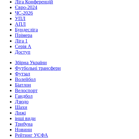
Ліга Конференцій
Євро-2024
ЧС-2026
УПЛ
АПЛ
Бундесліга
Прімера
Ліга 1
Серія А
Доступ
Збірна України
Футбольні трансфери
Футзал
Волейбол
Біатлон
Велоспорт
Гандбол
Дзюдо
Шахи
Лижі
інші види
Трибуна
Новини
Рейтинг УЄФА