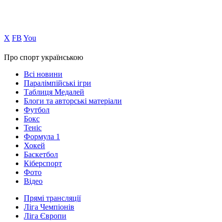
Х
FB
You
Про спорт українською
Всі новини
Паралімпійські ігри
Таблиця Медалей
Блоги та авторські матеріали
Футбол
Бокс
Теніс
Формула 1
Хокей
Баскетбол
Кіберспорт
Фото
Відео
Прямі трансляції
Ліга Чемпіонів
Ліга Європи