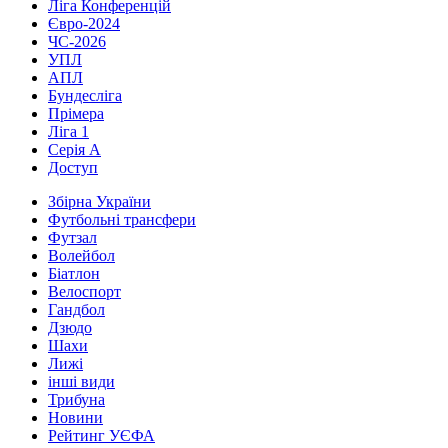
Ліга Конференцій
Євро-2024
ЧС-2026
УПЛ
АПЛ
Бундесліга
Прімера
Ліга 1
Серія А
Доступ
Збірна України
Футбольні трансфери
Футзал
Волейбол
Біатлон
Велоспорт
Гандбол
Дзюдо
Шахи
Лижі
інші види
Трибуна
Новини
Рейтинг УЄФА