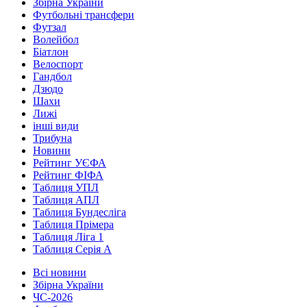
Збірна України
Футбольні трансфери
Футзал
Волейбол
Біатлон
Велоспорт
Гандбол
Дзюдо
Шахи
Лижі
інші види
Трибуна
Новини
Рейтинг УЄФА
Рейтинг ФІФА
Таблиця УПЛ
Таблиця АПЛ
Таблиця Бундесліга
Таблиця Прімера
Таблиця Ліга 1
Таблиця Серія А
Всі новини
Збірна України
ЧС-2026