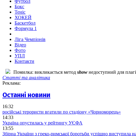
Футбол
Бокс
Теніс
ХОКЕЙ
Баскетбол
Формула 1
Ліга Чемпіонів
Відео
Фото
УПЛ
Контакти
Помилка: викликається метод
show
недоступний для плагін
Статті та аналітика
Реклама:
Останні новини
16:32
російські терористи вгатили по стадіону «Чорноморець»
14:33
Україна опустилась у рейтингу УЄФА
13:55
Збірна України з греко-римської боротьби успішно виступила н