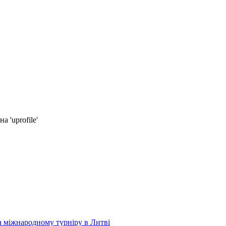
а 'uprofile'
а міжнародному турніру в Литві