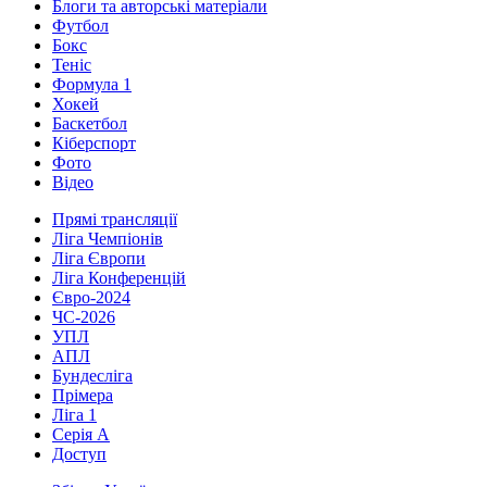
Блоги та авторські матеріали
Футбол
Бокс
Теніс
Формула 1
Хокей
Баскетбол
Кіберспорт
Фото
Відео
Прямі трансляції
Ліга Чемпіонів
Ліга Європи
Ліга Конференцій
Євро-2024
ЧС-2026
УПЛ
АПЛ
Бундесліга
Прімера
Ліга 1
Серія А
Доступ