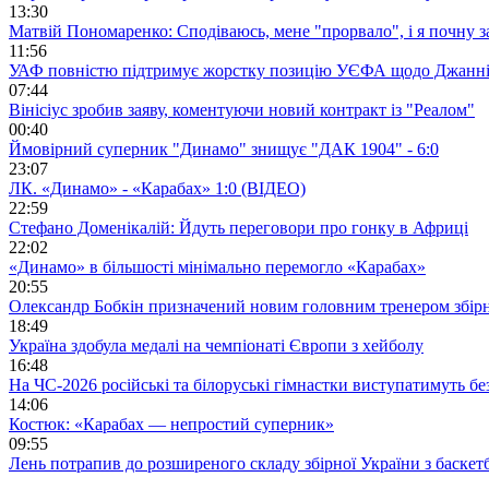
13:30
Матвій Пономаренко: Сподіваюсь, мене "прорвало", і я почну 
11:56
УАФ повністю підтримує жорстку позицію УЄФА щодо Джанні
07:44
Вінісіус зробив заяву, коментуючи новий контракт із "Реалом"
00:40
Ймовірний суперник "Динамо" знищує "ДАК 1904" - 6:0
23:07
ЛК. «Динамо» - «Карабах» 1:0 (ВІДЕО)
22:59
Стефано Доменікалій: Йдуть переговори про гонку в Африці
22:02
«Динамо» в більшості мінімально перемогло «Карабах»
20:55
Олександр Бобкін призначений новим головним тренером збірн
18:49
Україна здобула медалі на чемпіонаті Європи з хейболу
16:48
На ЧС-2026 російські та білоруські гімнастки виступатимуть бе
14:06
Костюк: «Карабах — непростий суперник»
09:55
Лень потрапив до розширеного складу збірної України з баскет