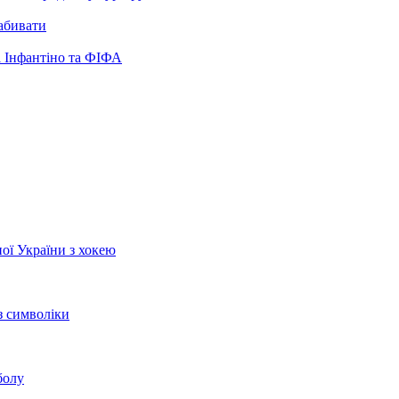
забивати
 Інфантіно та ФІФА
ої України з хокею
з символіки
болу