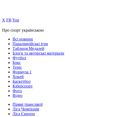
Х
FB
You
Про спорт українською
Всі новини
Паралімпійські ігри
Таблиця Медалей
Блоги та авторські матеріали
Футбол
Бокс
Теніс
Формула 1
Хокей
Баскетбол
Кіберспорт
Фото
Відео
Прямі трансляції
Ліга Чемпіонів
Ліга Європи