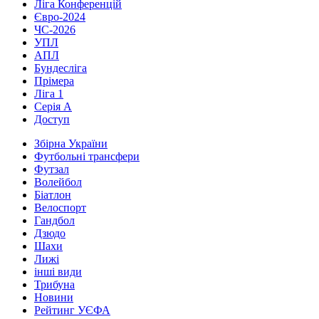
Ліга Конференцій
Євро-2024
ЧС-2026
УПЛ
АПЛ
Бундесліга
Прімера
Ліга 1
Серія А
Доступ
Збірна України
Футбольні трансфери
Футзал
Волейбол
Біатлон
Велоспорт
Гандбол
Дзюдо
Шахи
Лижі
інші види
Трибуна
Новини
Рейтинг УЄФА