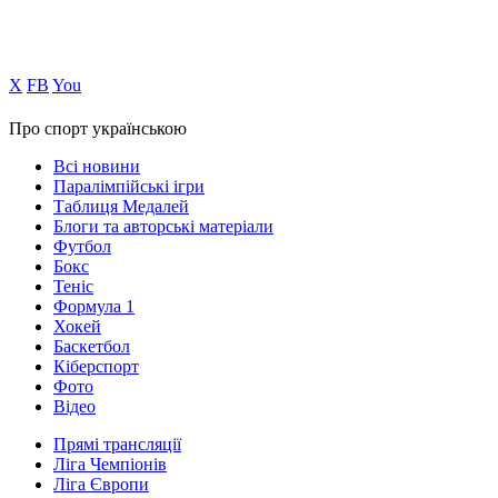
Х
FB
You
Про спорт українською
Всі новини
Паралімпійські ігри
Таблиця Медалей
Блоги та авторські матеріали
Футбол
Бокс
Теніс
Формула 1
Хокей
Баскетбол
Кіберспорт
Фото
Відео
Прямі трансляції
Ліга Чемпіонів
Ліга Європи