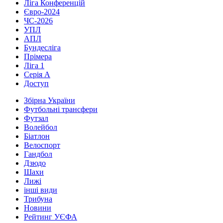
Ліга Конференцій
Євро-2024
ЧС-2026
УПЛ
АПЛ
Бундесліга
Прімера
Ліга 1
Серія А
Доступ
Збірна України
Футбольні трансфери
Футзал
Волейбол
Біатлон
Велоспорт
Гандбол
Дзюдо
Шахи
Лижі
інші види
Трибуна
Новини
Рейтинг УЄФА