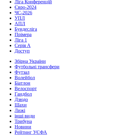
Ліга Конференцій
Євро-2024
ЧС-2026
УПЛ
АПЛ
Бундесліга
Прімера
Ліга 1
Серія А
Доступ
Збірна України
Футбольні трансфери
Футзал
Волейбол
Біатлон
Велоспорт
Гандбол
Дзюдо
Шахи
Лижі
інші види
Трибуна
Новини
Рейтинг УЄФА