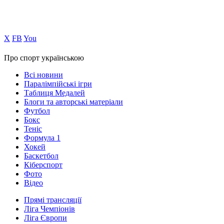
Х
FB
You
Про спорт українською
Всі новини
Паралімпійські ігри
Таблиця Медалей
Блоги та авторські матеріали
Футбол
Бокс
Теніс
Формула 1
Хокей
Баскетбол
Кіберспорт
Фото
Відео
Прямі трансляції
Ліга Чемпіонів
Ліга Європи