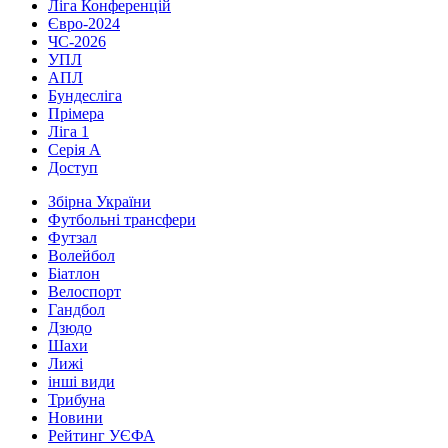
Ліга Конференцій
Євро-2024
ЧС-2026
УПЛ
АПЛ
Бундесліга
Прімера
Ліга 1
Серія А
Доступ
Збірна України
Футбольні трансфери
Футзал
Волейбол
Біатлон
Велоспорт
Гандбол
Дзюдо
Шахи
Лижі
інші види
Трибуна
Новини
Рейтинг УЄФА