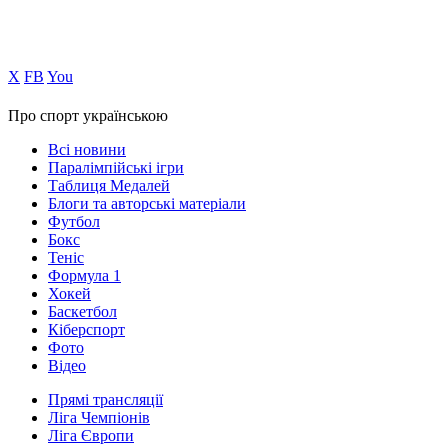
Х
FB
You
Про спорт українською
Всі новини
Паралімпійські ігри
Таблиця Медалей
Блоги та авторські матеріали
Футбол
Бокс
Теніс
Формула 1
Хокей
Баскетбол
Кіберспорт
Фото
Відео
Прямі трансляції
Ліга Чемпіонів
Ліга Європи