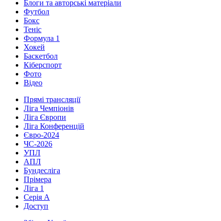
Блоги та авторські матеріали
Футбол
Бокс
Теніс
Формула 1
Хокей
Баскетбол
Кіберспорт
Фото
Відео
Прямі трансляції
Ліга Чемпіонів
Ліга Європи
Ліга Конференцій
Євро-2024
ЧС-2026
УПЛ
АПЛ
Бундесліга
Прімера
Ліга 1
Серія А
Доступ