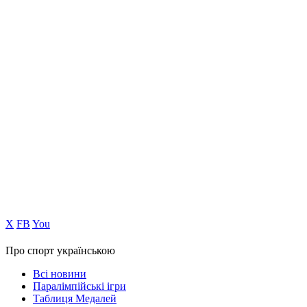
Х
FB
You
Про спорт українською
Всі новини
Паралімпійські ігри
Таблиця Медалей