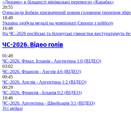
«Динамо» в більшості мінімально перемогло «Карабах»
20:55
Олександр Бобкін призначений новим головним тренером збірн
18:49
Україна здобула медалі на чемпіонаті Європи з хейболу
16:48
На ЧС-2026 російські та білоруські гімнастки виступатимуть бе
ЧС-2026. Відео голів
01:49
ЧС-2026. Фінал. Іспанія - Аргентина 1:0 (ВІДЕО)
03:02
ЧС-2026. Франція - Англія 4:6 (ВІДЕО)
00:45
ЧС-2026. Англія - Аргентина 1:2 (ВІДЕО)
00:29
ЧС-2026. Франція - Іспанія 0:2 (ВІДЕО)
10:46
ЧС-2026. Аргентина - Швейцарія 3:1 (ВІДЕО)
Усі медалі