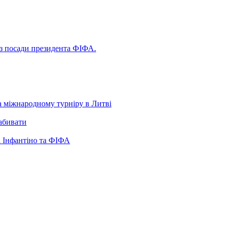
 з посади президента ФІФА.
а міжнародному турніру в Литві
забивати
 Інфантіно та ФІФА