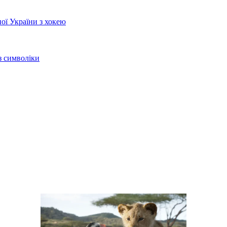
ої України з хокею
з символіки