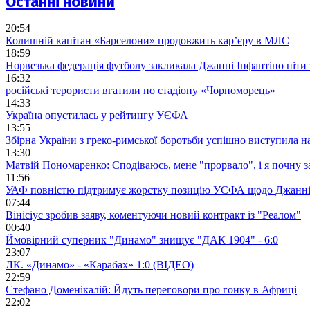
Останні новини
20:54
Колишній капітан «Барселони» продовжить кар’єру в МЛС
18:59
Норвезька федерація футболу закликала Джанні Інфантіно піти
16:32
російські терористи вгатили по стадіону «Чорноморець»
14:33
Україна опустилась у рейтингу УЄФА
13:55
Збірна України з греко-римської боротьби успішно виступила н
13:30
Матвій Пономаренко: Сподіваюсь, мене "прорвало", і я почну 
11:56
УАФ повністю підтримує жорстку позицію УЄФА щодо Джанні
07:44
Вінісіус зробив заяву, коментуючи новий контракт із "Реалом"
00:40
Ймовірний суперник "Динамо" знищує "ДАК 1904" - 6:0
23:07
ЛК. «Динамо» - «Карабах» 1:0 (ВІДЕО)
22:59
Стефано Доменікалій: Йдуть переговори про гонку в Африці
22:02