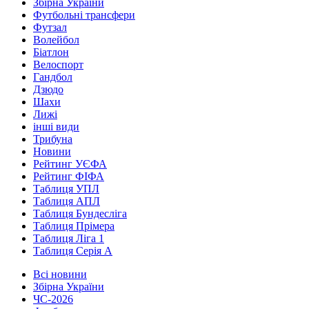
Збірна України
Футбольні трансфери
Футзал
Волейбол
Біатлон
Велоспорт
Гандбол
Дзюдо
Шахи
Лижі
інші види
Трибуна
Новини
Рейтинг УЄФА
Рейтинг ФІФА
Таблиця УПЛ
Таблиця АПЛ
Таблиця Бундесліга
Таблиця Прімера
Таблиця Ліга 1
Таблиця Серія А
Всі новини
Збірна України
ЧС-2026