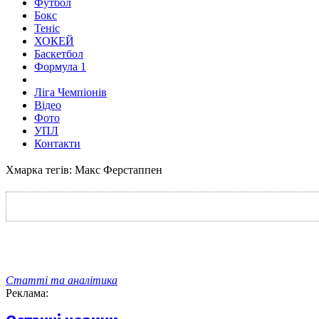
Футбол
Бокс
Теніс
ХОКЕЙ
Баскетбол
Формула 1
Ліга Чемпіонів
Відео
Фото
УПЛ
Контакти
Хмарка тегів: Макс Ферстаппен
Статті та аналітика
Реклама: