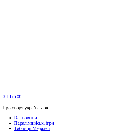
Х
FB
You
Про спорт українською
Всі новини
Паралімпійські ігри
Таблиця Медалей