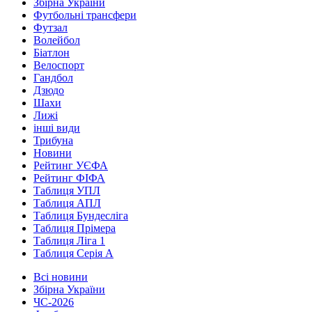
Збірна України
Футбольні трансфери
Футзал
Волейбол
Біатлон
Велоспорт
Гандбол
Дзюдо
Шахи
Лижі
інші види
Трибуна
Новини
Рейтинг УЄФА
Рейтинг ФІФА
Таблиця УПЛ
Таблиця АПЛ
Таблиця Бундесліга
Таблиця Прімера
Таблиця Ліга 1
Таблиця Серія А
Всі новини
Збірна України
ЧС-2026