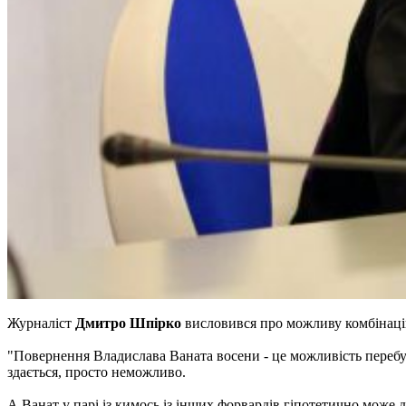
Журналіст
Дмитро Шпірко
висловився про можливу комбінац
"Повернення Владислава Ваната восени - це можливість перебуд
здається, просто неможливо.
А Ванат у парі із кимось із інших форвардів гіпотетично може да