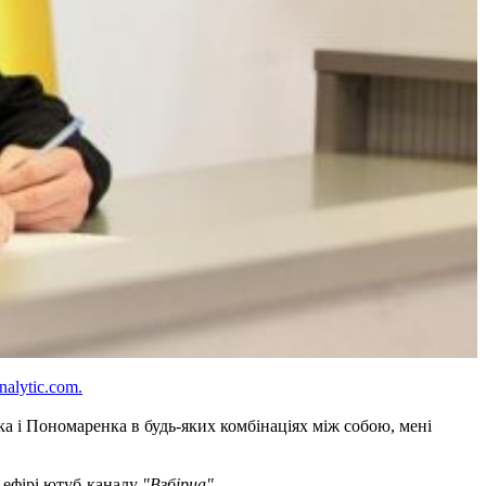
nalytic.com.
а і Пономаренка в будь-яких комбінаціях між собою, мені
в ефірі ютуб-каналу
"Взбірна".