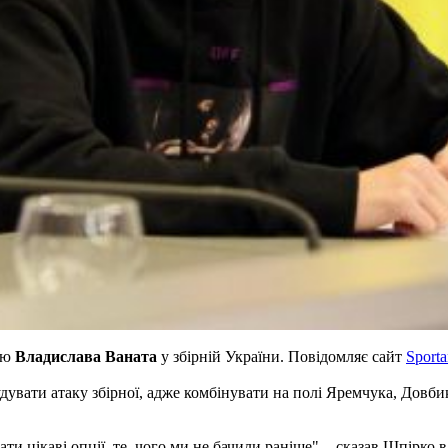
ію
Владислава Ваната
у збірній України. Повідомляє сайт
Sporta
увати атаку збірної, адже комбінувати на полі Яремчука, Довбик
ти цікаві опції, те, чого ми не бачили раніше", - сказав Шпірко 