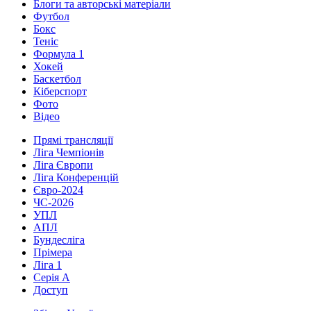
Блоги та авторські матеріали
Футбол
Бокс
Теніс
Формула 1
Хокей
Баскетбол
Кіберспорт
Фото
Відео
Прямі трансляції
Ліга Чемпіонів
Ліга Європи
Ліга Конференцій
Євро-2024
ЧС-2026
УПЛ
АПЛ
Бундесліга
Прімера
Ліга 1
Серія А
Доступ