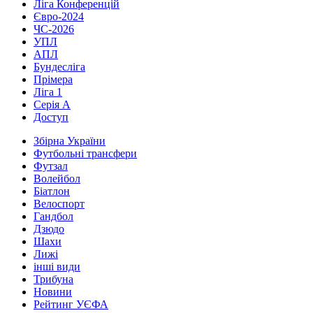
Ліга Конференцій
Євро-2024
ЧС-2026
УПЛ
АПЛ
Бундесліга
Прімера
Ліга 1
Серія А
Доступ
Збірна України
Футбольні трансфери
Футзал
Волейбол
Біатлон
Велоспорт
Гандбол
Дзюдо
Шахи
Лижі
інші види
Трибуна
Новини
Рейтинг УЄФА