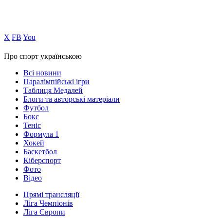
Х
FB
You
Про спорт українською
Всі новини
Паралімпійські ігри
Таблиця Медалей
Блоги та авторські матеріали
Футбол
Бокс
Теніс
Формула 1
Хокей
Баскетбол
Кіберспорт
Фото
Відео
Прямі трансляції
Ліга Чемпіонів
Ліга Європи