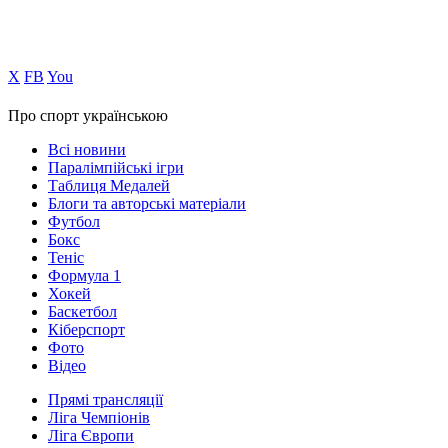
Х
FB
You
Про спорт українською
Всі новини
Паралімпійські ігри
Таблиця Медалей
Блоги та авторські матеріали
Футбол
Бокс
Теніс
Формула 1
Хокей
Баскетбол
Кіберспорт
Фото
Відео
Прямі трансляції
Ліга Чемпіонів
Ліга Європи