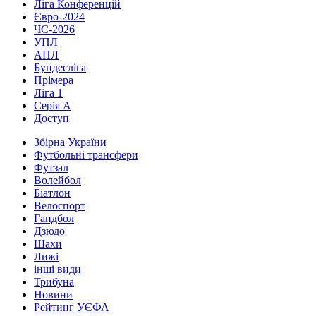
Ліга Конференцій
Євро-2024
ЧС-2026
УПЛ
АПЛ
Бундесліга
Прімера
Ліга 1
Серія А
Доступ
Збірна України
Футбольні трансфери
Футзал
Волейбол
Біатлон
Велоспорт
Гандбол
Дзюдо
Шахи
Лижі
інші види
Трибуна
Новини
Рейтинг УЄФА