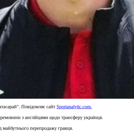
атасарай". Повідомляє сайт
Sportanalytic.com.
еремовини з англійцями щодо трансферу українця.
д майбутнього перепродажу гравця.