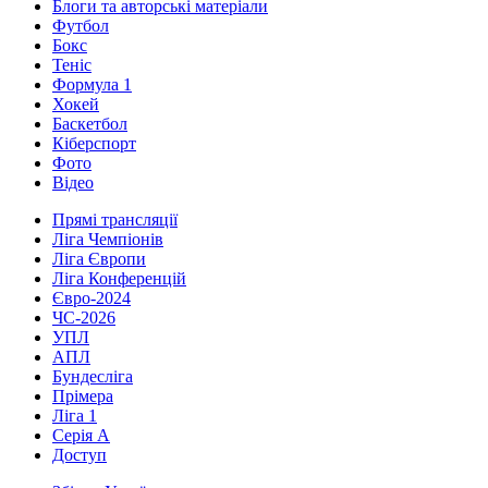
Блоги та авторські матеріали
Футбол
Бокс
Теніс
Формула 1
Хокей
Баскетбол
Кіберспорт
Фото
Відео
Прямі трансляції
Ліга Чемпіонів
Ліга Європи
Ліга Конференцій
Євро-2024
ЧС-2026
УПЛ
АПЛ
Бундесліга
Прімера
Ліга 1
Серія А
Доступ