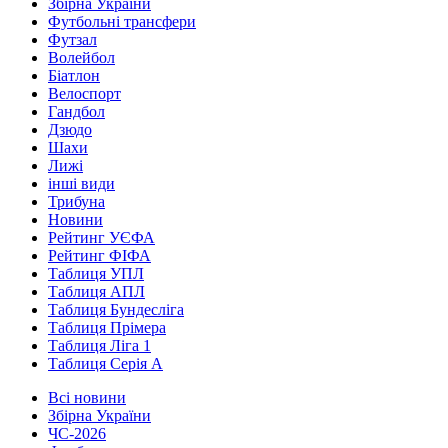
Збірна України
Футбольні трансфери
Футзал
Волейбол
Біатлон
Велоспорт
Гандбол
Дзюдо
Шахи
Лижі
інші види
Трибуна
Новини
Рейтинг УЄФА
Рейтинг ФІФА
Таблиця УПЛ
Таблиця АПЛ
Таблиця Бундесліга
Таблиця Прімера
Таблиця Ліга 1
Таблиця Серія А
Всі новини
Збірна України
ЧС-2026