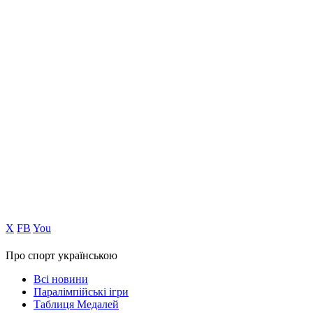
Х
FB
You
Про спорт українською
Всі новини
Паралімпійські ігри
Таблиця Медалей