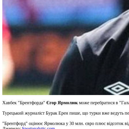
Хавбек "Брентфорда"
Єгор Ярмолюк
може перебратися в "Гал
Турецький журналіст Бурак Ерен пише, що турки вже ведуть п
"Брентфорд" оцінює Ярмолюка у 30 млн. євро плюс відсоток ві
Джерело:
Sportanalytic.com