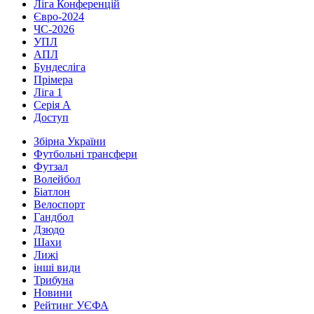
Ліга Конференцій
Євро-2024
ЧС-2026
УПЛ
АПЛ
Бундесліга
Прімера
Ліга 1
Серія А
Доступ
Збірна України
Футбольні трансфери
Футзал
Волейбол
Біатлон
Велоспорт
Гандбол
Дзюдо
Шахи
Лижі
інші види
Трибуна
Новини
Рейтинг УЄФА