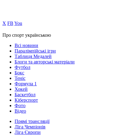
Х
FB
You
Про спорт українською
Всі новини
Паралімпійські ігри
Таблиця Медалей
Блоги та авторські матеріали
Футбол
Бокс
Теніс
Формула 1
Хокей
Баскетбол
Кіберспорт
Фото
Відео
Прямі трансляції
Ліга Чемпіонів
Ліга Європи