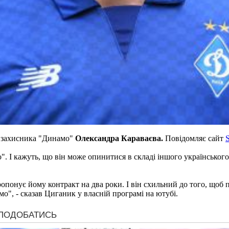
о захисника "Динамо"
Олександра Караваєва.
Повідомляє сайт
S
І кажуть, що він може опинитися в складі іншого українського г
ропонує йому контракт на два роки. І він схильний до того, щоб
", - сказав Циганик у власній програмі на ютубі.