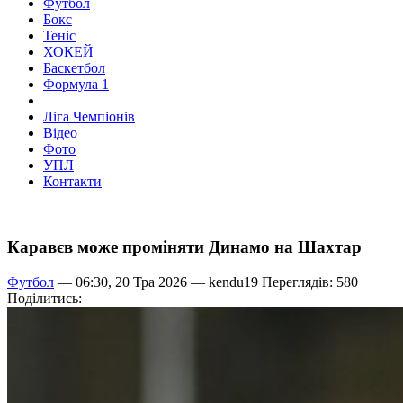
Футбол
Бокс
Теніс
ХОКЕЙ
Баскетбол
Формула 1
Ліга Чемпіонів
Відео
Фото
УПЛ
Контакти
Каравєв може проміняти Динамо на Шахтар
Футбол
— 06:30, 20 Тра 2026 —
kendu19
Переглядів: 580
Поділитись: