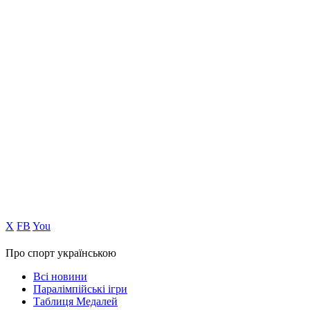
Х
FB
You
Про спорт українською
Всі новини
Паралімпійські ігри
Таблиця Медалей