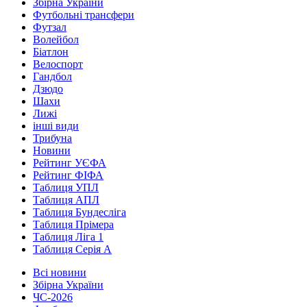
Збірна України
Футбольні трансфери
Футзал
Волейбол
Біатлон
Велоспорт
Гандбол
Дзюдо
Шахи
Лижі
інші види
Трибуна
Новини
Рейтинг УЄФА
Рейтинг ФІФА
Таблиця УПЛ
Таблиця АПЛ
Таблиця Бундесліга
Таблиця Прімера
Таблиця Ліга 1
Таблиця Серія А
Всі новини
Збірна України
ЧС-2026