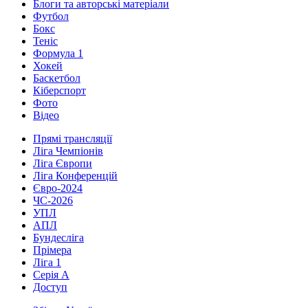
Блоги та авторські матеріали
Футбол
Бокс
Теніс
Формула 1
Хокей
Баскетбол
Кіберспорт
Фото
Відео
Прямі трансляції
Ліга Чемпіонів
Ліга Європи
Ліга Конференцій
Євро-2024
ЧС-2026
УПЛ
АПЛ
Бундесліга
Прімера
Ліга 1
Серія А
Доступ