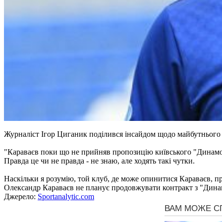
Журналіст Ігор Циганик поділився інсайдом щодо майбутньог
"Караваєв поки що не прийняв пропозицію київського "Динамо". 
Правда це чи не правда - не знаю, але ходять такі чутки.
Наскільки я розумію, той клуб, де може опинитися Караваєв, п
Олександр Караваєв не планує продовжувати контракт з "Динамо
Джерело:
Sportanalytic.com