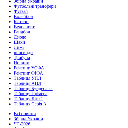
Збірна України
Футбольні трансфери
Футзал
Волейбол
Біатлон
Велоспорт
Гандбол
Дзюдо
Шахи
Лижі
інші види
Трибуна
Новини
Рейтинг УЄФА
Рейтинг ФІФА
Таблиця УПЛ
Таблиця АПЛ
Таблиця Бундесліга
Таблиця Прімера
Таблиця Ліга 1
Таблиця Серія А
Всі новини
Збірна України
ЧС-2026