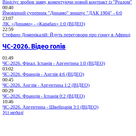
Вінісіус зробив заяву, коментуючи новий контракт із "Реалом"
00:40
Ймовірний суперник "Динамо" знищує "ДАК 1904" - 6:0
23:07
ЛК. «Динамо» - «Карабах» 1:0 (ВІДЕО)
22:59
Стефано Доменікалій: Йдуть переговори про гонку в Африці
ЧС-2026. Відео голів
01:49
ЧС-2026. Фінал. Іспанія - Аргентина 1:0 (ВІДЕО)
03:02
ЧС-2026. Франція - Англія 4:6 (ВІДЕО)
00:45
ЧС-2026. Англія - Аргентина 1:2 (ВІДЕО)
00:29
ЧС-2026. Франція - Іспанія 0:2 (ВІДЕО)
10:46
ЧС-2026. Аргентина - Швейцарія 3:1 (ВІДЕО)
Усі медалі