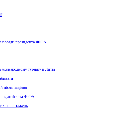
ії
 з посади президента ФІФА.
а міжнародному турніру в Литві
забивати
ій після падіння
 Інфантіно та ФІФА
нних навантажень