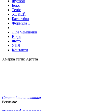
Футбол
Бокс
Теніс
ХОКЕЙ
Баскетбол
Формула 1
Ліга Чемпіонів
Відео
Фото
УПЛ
Контакти
Хмарка тегів: Артета
Статті та аналітика
Реклама: