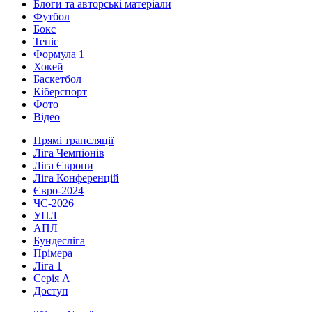
Блоги та авторські матеріали
Футбол
Бокс
Теніс
Формула 1
Хокей
Баскетбол
Кіберспорт
Фото
Відео
Прямі трансляції
Ліга Чемпіонів
Ліга Європи
Ліга Конференцій
Євро-2024
ЧС-2026
УПЛ
АПЛ
Бундесліга
Прімера
Ліга 1
Серія А
Доступ