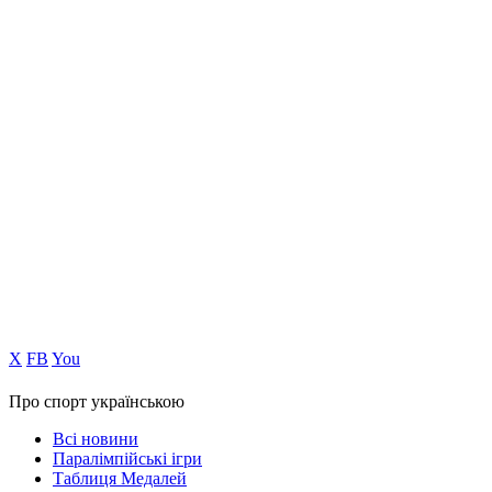
Х
FB
You
Про спорт українською
Всі новини
Паралімпійські ігри
Таблиця Медалей