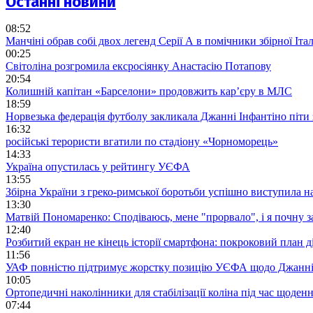
Останні новини
08:52
Манчіні обрав собі двох легенд Серії А в помічники збірної Італ
00:25
Світоліна розгромила ексросіянку Анастасію Потапову
20:54
Колишній капітан «Барселони» продовжить кар’єру в МЛС
18:59
Норвезька федерація футболу закликала Джанні Інфантіно піти
16:32
російські терористи вгатили по стадіону «Чорноморець»
14:33
Україна опустилась у рейтингу УЄФА
13:55
Збірна України з греко-римської боротьби успішно виступила н
13:30
Матвій Пономаренко: Сподіваюсь, мене "прорвало", і я почну 
12:40
Розбитий екран не кінець історії смартфона: покроковий план д
11:56
УАФ повністю підтримує жорстку позицію УЄФА щодо Джанні
10:05
Ортопедичні наколінники для стабілізації коліна під час щоде
07:44