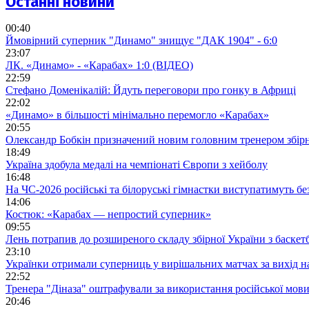
Останні новини
00:40
Ймовірний суперник "Динамо" знищує "ДАК 1904" - 6:0
23:07
ЛК. «Динамо» - «Карабах» 1:0 (ВІДЕО)
22:59
Стефано Доменікалій: Йдуть переговори про гонку в Африці
22:02
«Динамо» в більшості мінімально перемогло «Карабах»
20:55
Олександр Бобкін призначений новим головним тренером збірн
18:49
Україна здобула медалі на чемпіонаті Європи з хейболу
16:48
На ЧС-2026 російські та білоруські гімнастки виступатимуть бе
14:06
Костюк: «Карабах — непростий суперник»
09:55
Лень потрапив до розширеного складу збірної України з баскет
23:10
Українки отримали суперниць у вирішальних матчах за вихід 
22:52
Тренера "Діназа" оштрафували за використання російської мов
20:46