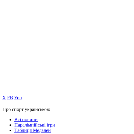
Х
FB
You
Про спорт українською
Всі новини
Паралімпійські ігри
Таблиця Медалей