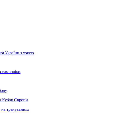
ої України з хокею
з символіки
болу
на Кубок Європи
и на тренуваннях