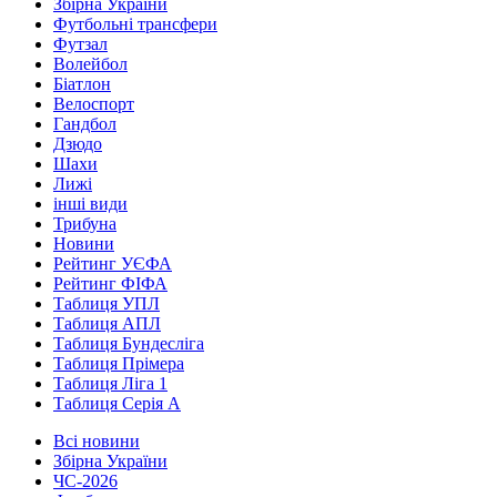
Збірна України
Футбольні трансфери
Футзал
Волейбол
Біатлон
Велоспорт
Гандбол
Дзюдо
Шахи
Лижі
інші види
Трибуна
Новини
Рейтинг УЄФА
Рейтинг ФІФА
Таблиця УПЛ
Таблиця АПЛ
Таблиця Бундесліга
Таблиця Прімера
Таблиця Ліга 1
Таблиця Серія А
Всі новини
Збірна України
ЧС-2026