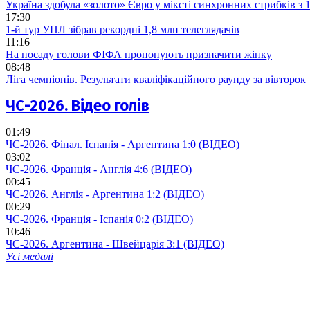
Україна здобула «золото» Євро у міксті синхронних стрибків з
17:30
1-й тур УПЛ зібрав рекордні 1,8 млн телеглядачів
11:16
На посаду голови ФІФА пропонують призначити жінку
08:48
Ліга чемпіонів. Результати кваліфікаційного раунду за вівторок
ЧС-2026. Відео голів
01:49
ЧС-2026. Фінал. Іспанія - Аргентина 1:0 (ВІДЕО)
03:02
ЧС-2026. Франція - Англія 4:6 (ВІДЕО)
00:45
ЧС-2026. Англія - Аргентина 1:2 (ВІДЕО)
00:29
ЧС-2026. Франція - Іспанія 0:2 (ВІДЕО)
10:46
ЧС-2026. Аргентина - Швейцарія 3:1 (ВІДЕО)
Усі медалі