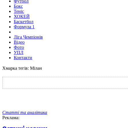
Футбол
Бокс
Теніс
ХОКЕЙ
Баскетбол
Формула 1
Ліга Чемпіонів
Відео
Фото
УПЛ
Контакти
Хмарка тегів: Мілан
Статті та аналітика
Реклама: