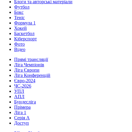
Блоги та авторські матеріали
Футбол
Бокс
Теніс
Формула 1
Хокей
Баскетбол
Кіберспорт
Фото
Відео
Прямі трансляції
Ліга Чемпіонів
Ліга Європи
Ліга Конференцій
Євро-2024
ЧС-2026
УПЛ
АПЛ
Бундесліга
Прімера
Ліга 1
Серія А
Доступ