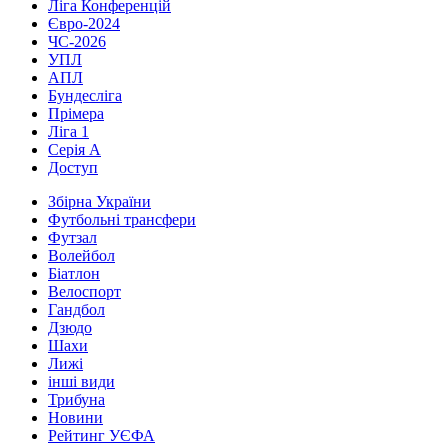
Ліга Конференцій
Євро-2024
ЧС-2026
УПЛ
АПЛ
Бундесліга
Прімера
Ліга 1
Серія А
Доступ
Збірна України
Футбольні трансфери
Футзал
Волейбол
Біатлон
Велоспорт
Гандбол
Дзюдо
Шахи
Лижі
інші види
Трибуна
Новини
Рейтинг УЄФА