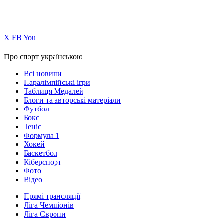
Х
FB
You
Про спорт українською
Всі новини
Паралімпійські ігри
Таблиця Медалей
Блоги та авторські матеріали
Футбол
Бокс
Теніс
Формула 1
Хокей
Баскетбол
Кіберспорт
Фото
Відео
Прямі трансляції
Ліга Чемпіонів
Ліга Європи