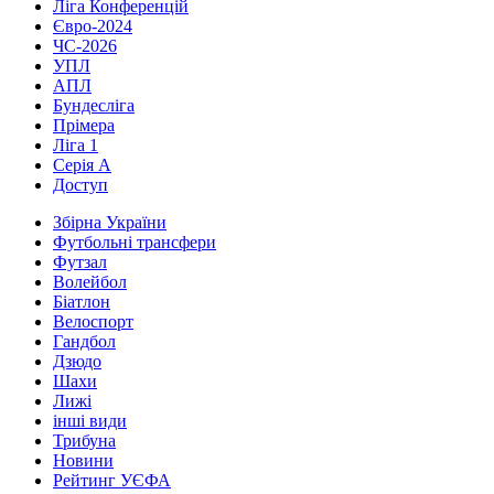
Ліга Конференцій
Євро-2024
ЧС-2026
УПЛ
АПЛ
Бундесліга
Прімера
Ліга 1
Серія А
Доступ
Збірна України
Футбольні трансфери
Футзал
Волейбол
Біатлон
Велоспорт
Гандбол
Дзюдо
Шахи
Лижі
інші види
Трибуна
Новини
Рейтинг УЄФА