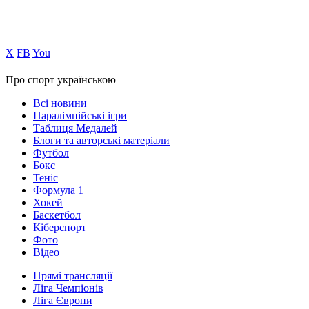
Х
FB
You
Про спорт українською
Всі новини
Паралімпійські ігри
Таблиця Медалей
Блоги та авторські матеріали
Футбол
Бокс
Теніс
Формула 1
Хокей
Баскетбол
Кіберспорт
Фото
Відео
Прямі трансляції
Ліга Чемпіонів
Ліга Європи