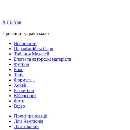
Х
FB
You
Про спорт українською
Всі новини
Паралімпійські ігри
Таблиця Медалей
Блоги та авторські матеріали
Футбол
Бокс
Теніс
Формула 1
Хокей
Баскетбол
Кіберспорт
Фото
Відео
Прямі трансляції
Ліга Чемпіонів
Ліга Європи