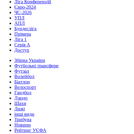
Ліга Конференцій
Євро-2024
ЧС-2026
УПЛ
АПЛ
Бундесліга
Прімера
Ліга 1
Серія А
Доступ
Збірна України
Футбольні трансфери
Футзал
Волейбол
Біатлон
Велоспорт
Гандбол
Дзюдо
Шахи
Лижі
інші види
Трибуна
Новини
Рейтинг УЄФА