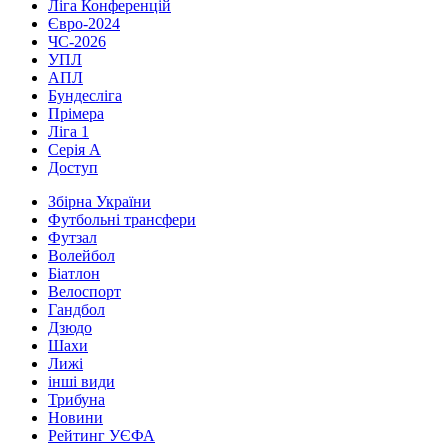
Ліга Конференцій
Євро-2024
ЧС-2026
УПЛ
АПЛ
Бундесліга
Прімера
Ліга 1
Серія А
Доступ
Збірна України
Футбольні трансфери
Футзал
Волейбол
Біатлон
Велоспорт
Гандбол
Дзюдо
Шахи
Лижі
інші види
Трибуна
Новини
Рейтинг УЄФА