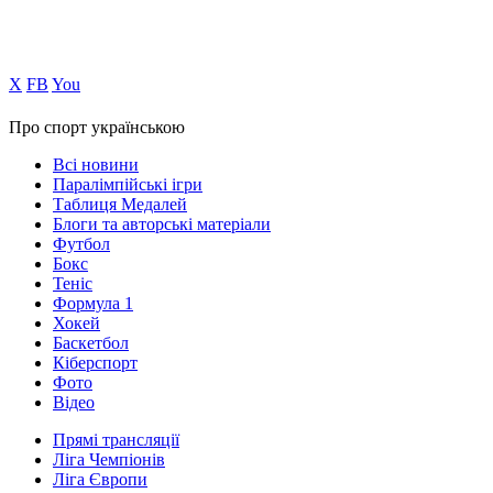
Х
FB
You
Про спорт українською
Всі новини
Паралімпійські ігри
Таблиця Медалей
Блоги та авторські матеріали
Футбол
Бокс
Теніс
Формула 1
Хокей
Баскетбол
Кіберспорт
Фото
Відео
Прямі трансляції
Ліга Чемпіонів
Ліга Європи