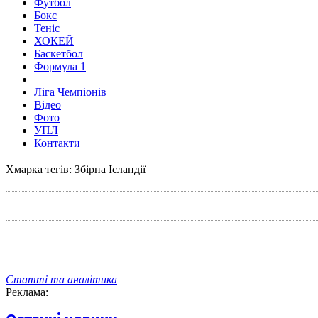
Футбол
Бокс
Теніс
ХОКЕЙ
Баскетбол
Формула 1
Ліга Чемпіонів
Відео
Фото
УПЛ
Контакти
Хмарка тегів: Збірна Ісландії
Статті та аналітика
Реклама: