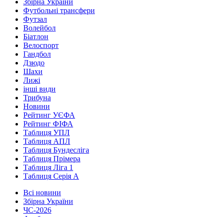
Збірна України
Футбольні трансфери
Футзал
Волейбол
Біатлон
Велоспорт
Гандбол
Дзюдо
Шахи
Лижі
інші види
Трибуна
Новини
Рейтинг УЄФА
Рейтинг ФІФА
Таблиця УПЛ
Таблиця АПЛ
Таблиця Бундесліга
Таблиця Прімера
Таблиця Ліга 1
Таблиця Серія А
Всі новини
Збірна України
ЧС-2026