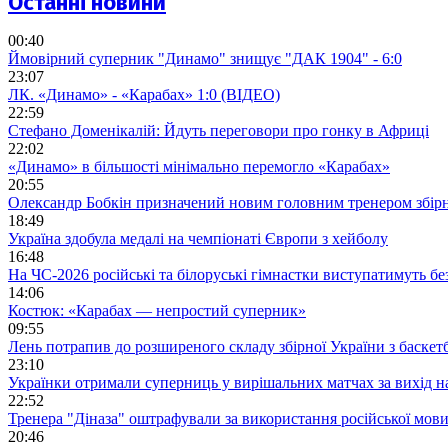
Останні новини
00:40
Ймовірний суперник "Динамо" знищує "ДАК 1904" - 6:0
23:07
ЛК. «Динамо» - «Карабах» 1:0 (ВІДЕО)
22:59
Стефано Доменікалій: Йдуть переговори про гонку в Африці
22:02
«Динамо» в більшості мінімально перемогло «Карабах»
20:55
Олександр Бобкін призначений новим головним тренером збірн
18:49
Україна здобула медалі на чемпіонаті Європи з хейболу
16:48
На ЧС-2026 російські та білоруські гімнастки виступатимуть бе
14:06
Костюк: «Карабах — непростий суперник»
09:55
Лень потрапив до розширеного складу збірної України з баскет
23:10
Українки отримали суперниць у вирішальних матчах за вихід 
22:52
Тренера "Діназа" оштрафували за використання російської мов
20:46