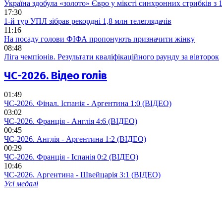
Україна здобула «золото» Євро у міксті синхронних стрибків з
17:30
1-й тур УПЛ зібрав рекордні 1,8 млн телеглядачів
11:16
На посаду голови ФІФА пропонують призначити жінку
08:48
Ліга чемпіонів. Результати кваліфікаційного раунду за вівторок
ЧС-2026. Відео голів
01:49
ЧС-2026. Фінал. Іспанія - Аргентина 1:0 (ВІДЕО)
03:02
ЧС-2026. Франція - Англія 4:6 (ВІДЕО)
00:45
ЧС-2026. Англія - Аргентина 1:2 (ВІДЕО)
00:29
ЧС-2026. Франція - Іспанія 0:2 (ВІДЕО)
10:46
ЧС-2026. Аргентина - Швейцарія 3:1 (ВІДЕО)
Усі медалі