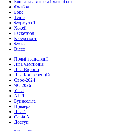
Блоги та авторські матеріали
Футбол
Бокс
Теніс
Формула 1
Хокей
Баскетбол
Кіберспорт
Фото
Відео
Прямі трансляції
Ліга Чемпіонів
Ліга Європи
Ліга Конференцій
Євро-2024
ЧС-2026
УПЛ
АПЛ
Бундесліга
Прімера
Ліга 1
Серія А
Доступ