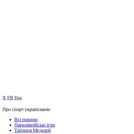
Х
FB
You
Про спорт українською
Всі новини
Паралімпійські ігри
Таблиця Медалей