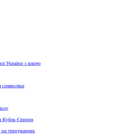
ої України з хокею
з символіки
болу
на Кубок Європи
и на тренуваннях