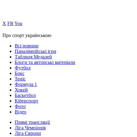
Х
FB
You
Про спорт українською
Всі новини
Паралімпійські ігри
Таблиця Медалей
Блоги та авторські матеріали
Футбол
Бокс
Теніс
Формула 1
Хокей
Баскетбол
Кіберспорт
Фото
Відео
Прямі трансляції
Ліга Чемпіонів
Ліга Європи