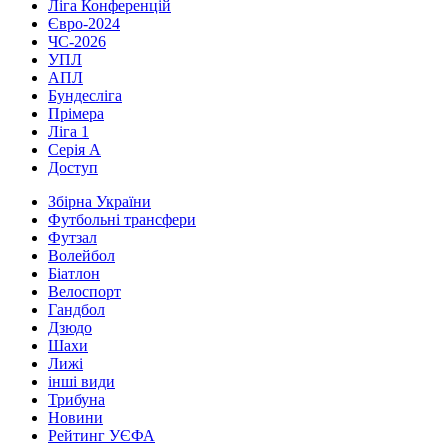
Ліга Конференцій
Євро-2024
ЧС-2026
УПЛ
АПЛ
Бундесліга
Прімера
Ліга 1
Серія А
Доступ
Збірна України
Футбольні трансфери
Футзал
Волейбол
Біатлон
Велоспорт
Гандбол
Дзюдо
Шахи
Лижі
інші види
Трибуна
Новини
Рейтинг УЄФА