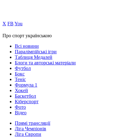
Х
FB
You
Про спорт українською
Всі новини
Паралімпійські ігри
Таблиця Медалей
Блоги та авторські матеріали
Футбол
Бокс
Теніс
Формула 1
Хокей
Баскетбол
Кіберспорт
Фото
Відео
Прямі трансляції
Ліга Чемпіонів
Ліга Європи