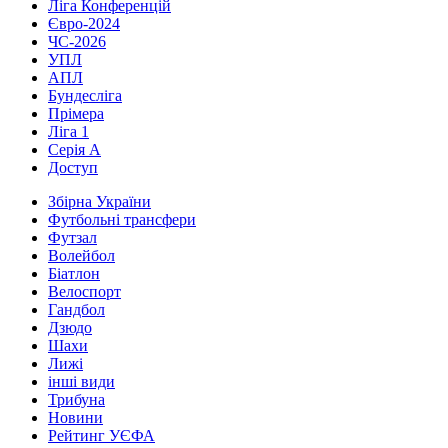
Ліга Конференцій
Євро-2024
ЧС-2026
УПЛ
АПЛ
Бундесліга
Прімера
Ліга 1
Серія А
Доступ
Збірна України
Футбольні трансфери
Футзал
Волейбол
Біатлон
Велоспорт
Гандбол
Дзюдо
Шахи
Лижі
інші види
Трибуна
Новини
Рейтинг УЄФА