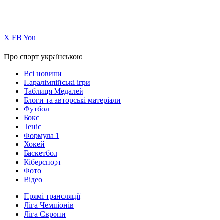
Х
FB
You
Про спорт українською
Всі новини
Паралімпійські ігри
Таблиця Медалей
Блоги та авторські матеріали
Футбол
Бокс
Теніс
Формула 1
Хокей
Баскетбол
Кіберспорт
Фото
Відео
Прямі трансляції
Ліга Чемпіонів
Ліга Європи