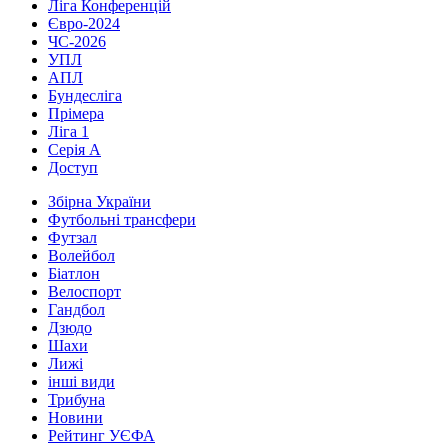
Ліга Конференцій
Євро-2024
ЧС-2026
УПЛ
АПЛ
Бундесліга
Прімера
Ліга 1
Серія А
Доступ
Збірна України
Футбольні трансфери
Футзал
Волейбол
Біатлон
Велоспорт
Гандбол
Дзюдо
Шахи
Лижі
інші види
Трибуна
Новини
Рейтинг УЄФА