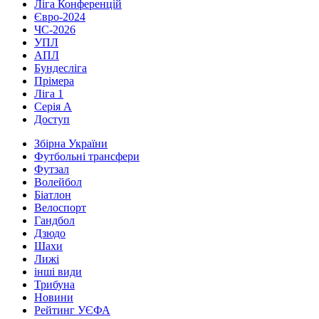
Ліга Конференцій
Євро-2024
ЧС-2026
УПЛ
АПЛ
Бундесліга
Прімера
Ліга 1
Серія А
Доступ
Збірна України
Футбольні трансфери
Футзал
Волейбол
Біатлон
Велоспорт
Гандбол
Дзюдо
Шахи
Лижі
інші види
Трибуна
Новини
Рейтинг УЄФА