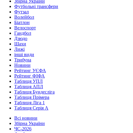
Збірна України
Футбольні трансфери
Футзал
Волейбол
Біатлон
Велоспорт
Гандбол
Дзюдо
Шахи
Лижі
інші види
Трибуна
Новини
Рейтинг УЄФА
Рейтинг ФІФА
Таблиця УПЛ
Таблиця АПЛ
Таблиця Бундесліга
Таблиця Прімера
Таблиця Ліга 1
Таблиця Серія А
Всі новини
Збірна України
ЧС-2026