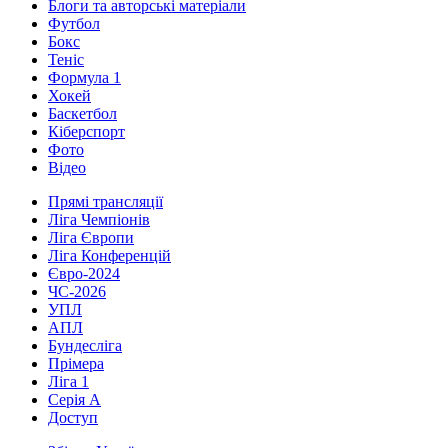
Блоги та авторські матеріали
Футбол
Бокс
Теніс
Формула 1
Хокей
Баскетбол
Кіберспорт
Фото
Відео
Прямі трансляції
Ліга Чемпіонів
Ліга Європи
Ліга Конференцій
Євро-2024
ЧС-2026
УПЛ
АПЛ
Бундесліга
Прімера
Ліга 1
Серія А
Доступ