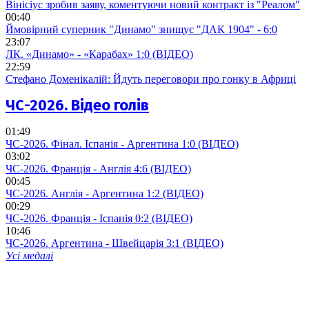
Вінісіус зробив заяву, коментуючи новий контракт із "Реалом"
00:40
Ймовірний суперник "Динамо" знищує "ДАК 1904" - 6:0
23:07
ЛК. «Динамо» - «Карабах» 1:0 (ВІДЕО)
22:59
Стефано Доменікалій: Йдуть переговори про гонку в Африці
ЧС-2026. Відео голів
01:49
ЧС-2026. Фінал. Іспанія - Аргентина 1:0 (ВІДЕО)
03:02
ЧС-2026. Франція - Англія 4:6 (ВІДЕО)
00:45
ЧС-2026. Англія - Аргентина 1:2 (ВІДЕО)
00:29
ЧС-2026. Франція - Іспанія 0:2 (ВІДЕО)
10:46
ЧС-2026. Аргентина - Швейцарія 3:1 (ВІДЕО)
Усі медалі