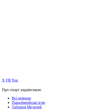
Х
FB
You
Про спорт українською
Всі новини
Паралімпійські ігри
Таблиця Медалей