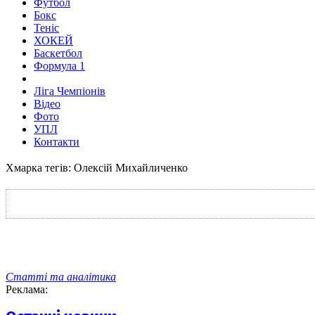
Футбол
Бокс
Теніс
ХОКЕЙ
Баскетбол
Формула 1
Ліга Чемпіонів
Відео
Фото
УПЛ
Контакти
Хмарка тегів: Олексій Михайличенко
Статті та аналітика
Реклама: