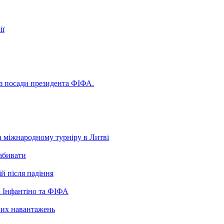
ії
 з посади президента ФІФА.
а міжнародному турніру в Литві
забивати
ій після падіння
 Інфантіно та ФІФА
нних навантажень