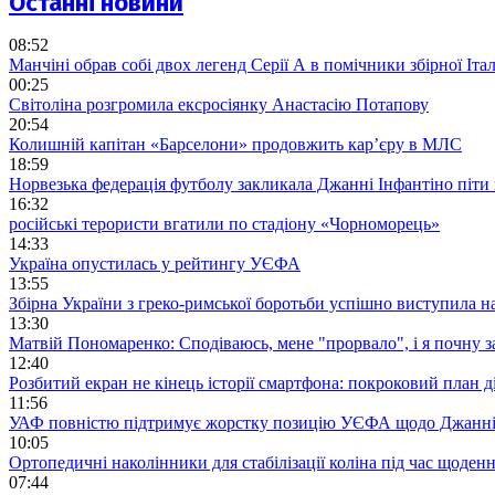
Останні новини
08:52
Манчіні обрав собі двох легенд Серії А в помічники збірної Італ
00:25
Світоліна розгромила ексросіянку Анастасію Потапову
20:54
Колишній капітан «Барселони» продовжить кар’єру в МЛС
18:59
Норвезька федерація футболу закликала Джанні Інфантіно піти
16:32
російські терористи вгатили по стадіону «Чорноморець»
14:33
Україна опустилась у рейтингу УЄФА
13:55
Збірна України з греко-римської боротьби успішно виступила н
13:30
Матвій Пономаренко: Сподіваюсь, мене "прорвало", і я почну 
12:40
Розбитий екран не кінець історії смартфона: покроковий план д
11:56
УАФ повністю підтримує жорстку позицію УЄФА щодо Джанні
10:05
Ортопедичні наколінники для стабілізації коліна під час щоде
07:44