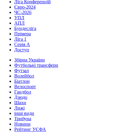
Ліга Конференцій
Євро-2024
ЧС-2026
УПЛ
АПЛ
Бундесліга
Прімера
Ліга 1
Серія А
Доступ
Збірна України
Футбольні трансфери
Футзал
Волейбол
Біатлон
Велоспорт
Гандбол
Дзюдо
Шахи
Лижі
інші види
Трибуна
Новини
Рейтинг УЄФА