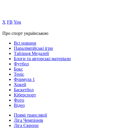
Х
FB
You
Про спорт українською
Всі новини
Паралімпійські ігри
Таблиця Медалей
Блоги та авторські матеріали
Футбол
Бокс
Теніс
Формула 1
Хокей
Баскетбол
Кіберспорт
Фото
Відео
Прямі трансляції
Ліга Чемпіонів
Ліга Європи