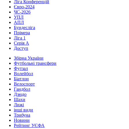
Ліга Конференцій
Євро-2024
ЧС-2026
УПЛ
АПЛ
Бундесліга
Прімера
Ліга 1
Серія А
Доступ
Збірна України
Футбольні трансфери
Футзал
Волейбол
Біатлон
Велоспорт
Гандбол
Дзюдо
Шахи
Лижі
інші види
Трибуна
Новини
Рейтинг УЄФА