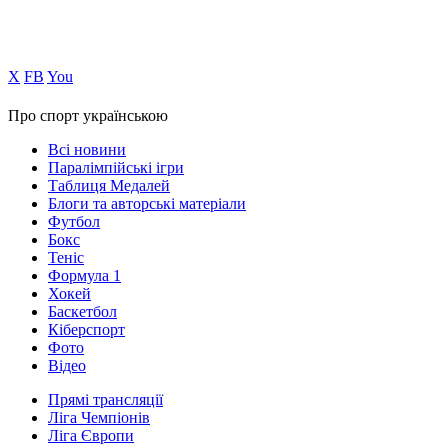
Х
FB
You
Про спорт українською
Всі новини
Паралімпійські ігри
Таблиця Медалей
Блоги та авторські матеріали
Футбол
Бокс
Теніс
Формула 1
Хокей
Баскетбол
Кіберспорт
Фото
Відео
Прямі трансляції
Ліга Чемпіонів
Ліга Європи